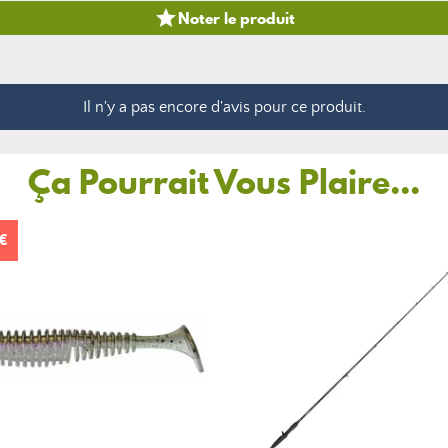

Noter le produit
Il n'y a pas encore d'avis pour ce produit.
Ça Pourrait Vous Plaire...
 €