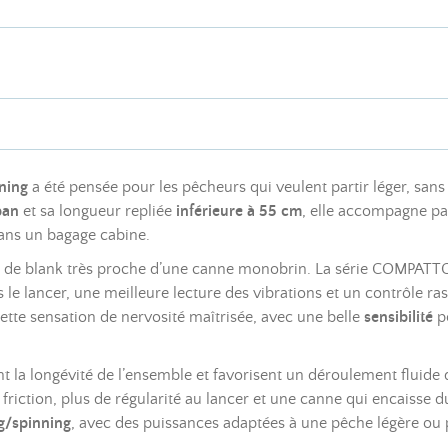
ning
a été pensée pour les pêcheurs qui veulent partir léger, sans s
pan
et sa longueur repliée
inférieure à 55 cm
, elle accompagne par
 dans un bagage cabine.
ment de blank très proche d’une canne monobrin. La série COMPAT
s le lancer, une meilleure lecture des vibrations et un contrôle 
cette sensation de nervosité maîtrisée, avec une belle
sensibilité
po
t la longévité de l’ensemble et favorisent un déroulement fluide de
friction, plus de régularité au lancer et une canne qui encaisse 
g/spinning
, avec des puissances adaptées à une pêche légère o