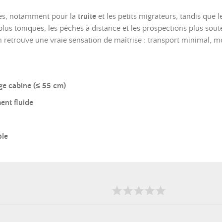
res, notamment pour la
truite
et les petits migrateurs, tandis que 
 plus toniques, les pêches à distance et les prospections plus so
 on retrouve une vraie sensation de maîtrise : transport minimal, m
e cabine (≤ 55 cm)
ent fluide
ôle