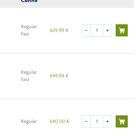
Canne
Regular
Quantité
629,99 €
remove
add
Fast
Regular
649,99 €
Fast
Quantité
Regular
640,00 €
remove
add