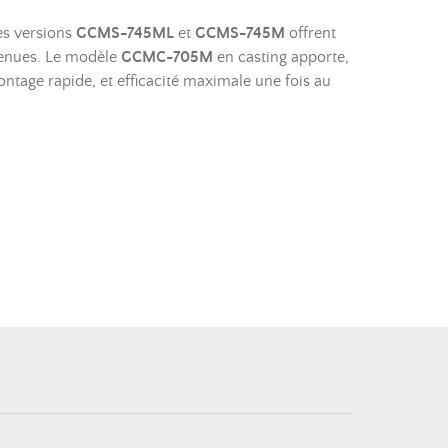
les versions
GCMS-745ML
et
GCMS-745M
offrent
utenues. Le modèle
GCMC-705M
en casting apporte,
ontage rapide, et efficacité maximale une fois au