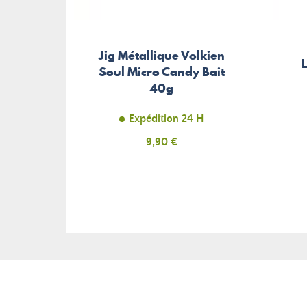
Jig Métallique Volkien
Soul Micro Candy Bait
40g
Expédition 24 H
Prix
9,90 €