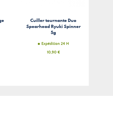
ge
Cuiller tournante Duo
8
Spearhead Ryuki Spinner
Jo
5g
Expédition 24 H
Prix
10,90 €