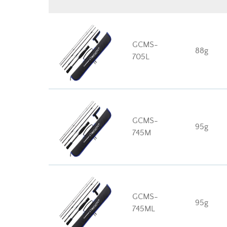
GCMS-
88g
705L
GCMS-
95g
745M
GCMS-
95g
745ML