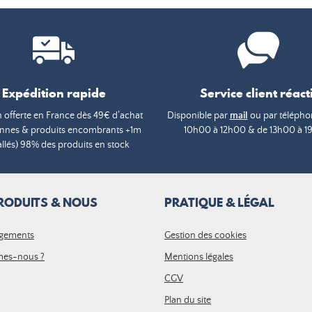
Expédition rapide
Service client réacti
n offerte en France dès 49€ d’achat
Disponible par
mail
ou par téléphon
annes & produits encombrants +1m
10h00 à 12h00 & de 13h00 à 1
lés) 98% des produits en stock
RODUITS & NOUS
PRATIQUE & LÉGAL
gements
Gestion des cookies
es-nous ?
Mentions légales
CGV
Plan du site