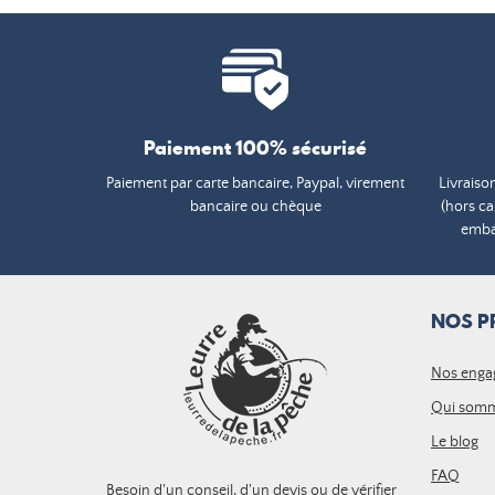
Paiement 100% sécurisé
Paiement par carte bancaire, Paypal, virement
Livraiso
bancaire ou chèque
(hors c
embal
NOS P
Nos enga
Qui somm
Le blog
FAQ
Besoin d'un conseil, d'un devis ou de vérifier