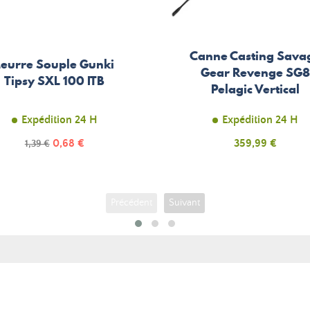
Canne Casting Sava
Leurre Souple Gunki
Gear Revenge SG
Tipsy SXL 100 ITB
Pelagic Vertical
Expédition 24 H
Expédition 24 H
Prix
Prix
0,68 €
Prix
359,99 €
1,39 €
de
base
Précédent
Suivant