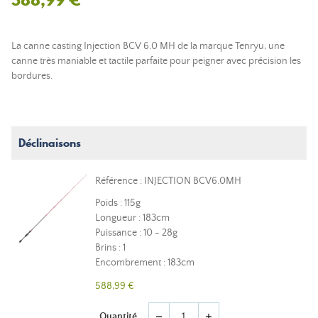
La canne casting Injection BCV 6.0 MH de la marque Tenryu, une
canne très maniable et tactile parfaite pour peigner avec précision les
bordures.
Déclinaisons
Référence : INJECTION BCV6.0MH
Poids : 115g
Longueur : 183cm
Puissance : 10 - 28g
Brins : 1
Encombrement : 183cm
588,99 €
Quantité
remove
add