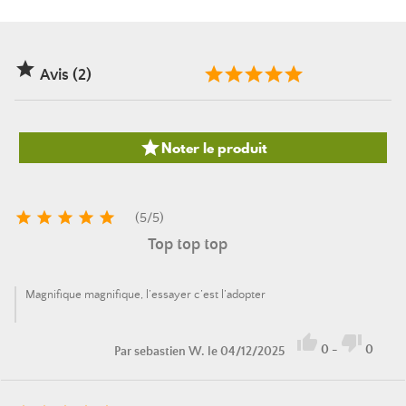

Avis (2)

Noter le produit





(
5
/
5
)
Top top top
Magnifique magnifique, l’essayer c’est l’adopter


0
-
0
Par
sebastien W.
le 04/12/2025