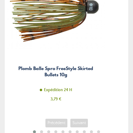
Plomb Balle Spro FreeStyle Skirted
Bullets 10g
Expédition 24 H
Prix
3,79 €
Précédent
Suivant