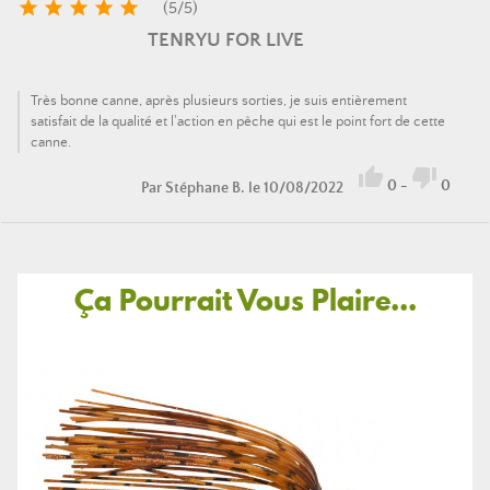





(
5
/
5
)
TENRYU FOR LIVE
Très bonne canne, après plusieurs sorties, je suis entièrement
satisfait de la qualité et l'action en pêche qui est le point fort de cette
canne.


0
-
0
Par
Stéphane B.
le 10/08/2022
Ça Pourrait Vous Plaire...