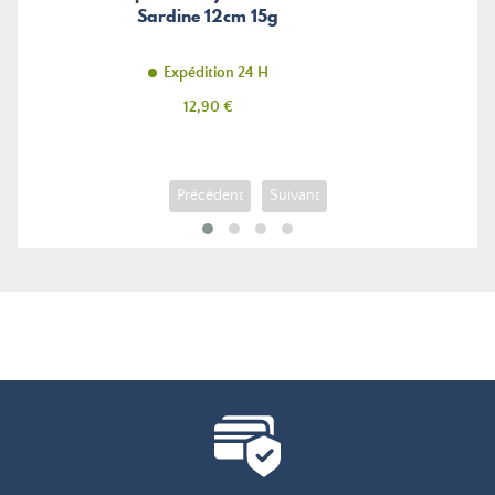
Sardine 12cm 15g
Expédition 24 H
Prix
12,90 €
Précédent
Suivant