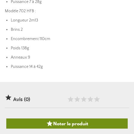
Puissance 7 à 28g
Modèle 702 HFB :
Longueur 2m13
Brins 2
Encombrement 110cm
Poids 138g
Anneaux 9
Puissance 14 à 42g

Avis (0)

Noter le produit