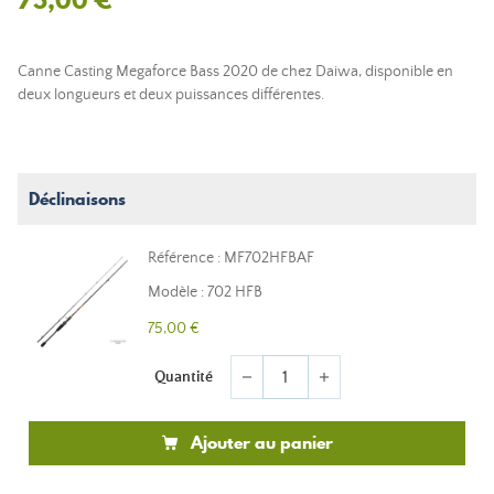
Canne Casting Megaforce Bass 2020 de chez Daiwa, disponible en
deux longueurs et deux puissances différentes.
Déclinaisons
Référence : MF702HFBAF
Modèle : 702 HFB
75,00 €
Quantité
remove
add
Ajouter au panier