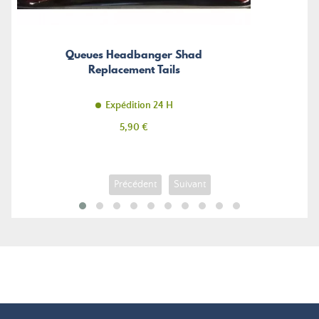
Queues Headbanger Shad
Replacement Tails
Expédition 24 H
Prix
5,90 €
Précédent
Suivant