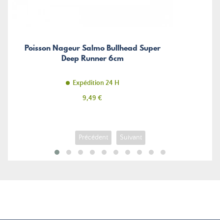
Poisson Nageur Salmo Bullhead Super
Deep Runner 6cm
Expédition 24 H
Prix
9,49 €
Précédent
Suivant