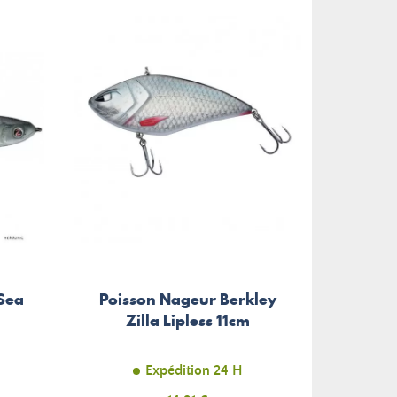
Sea
Poisson Nageur Berkley
Leurr
Zilla Lipless 11cm
Expédition 24 H