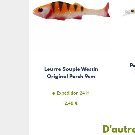
P
Leurre Souple Westin
Original Perch 9cm
Expédition 24 H
Prix
2,49 €
D'autr