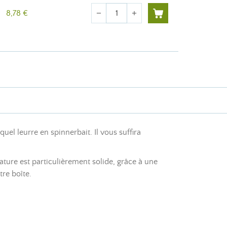
Quantité
8,78 €
remove
add
el leurre en spinnerbait. Il vous suffira
ture est particulièrement solide, grâce à une
re boîte.