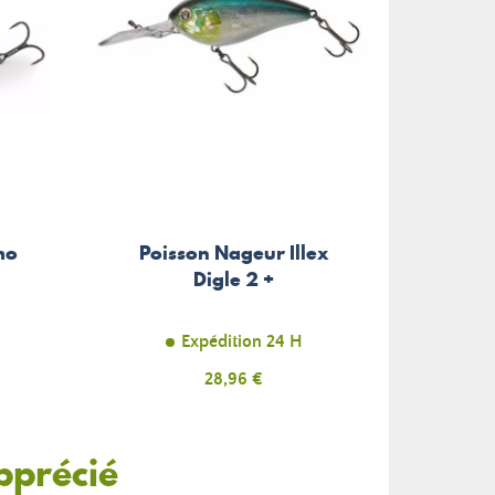
mo
Poisson Nageur Illex
Digle 2 +
Expédition 24 H
Prix
28,96 €
pprécié