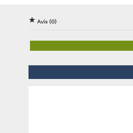

Avis (0)