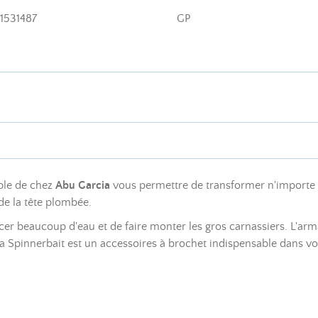
1531487
GP
ple de chez
Abu Garcia
vous permettre de transformer n'importe qu
 de la tête plombée.
r beaucoup d'eau et de faire monter les gros carnassiers. L'arma
a Spinnerbait est un accessoires à brochet indispensable dans vot