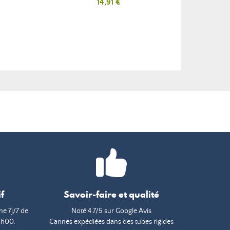
Prix
14,91 €
f
Savoir-faire et qualité
e 7j/7 de
Noté 4.7/5 sur Google Avis
9h00.
Cannes expédiées dans des tubes rigides