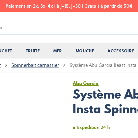
Paiement en 2x, 3x, 4x | à J+15, J+30 | Gratuit à partir de 50€
OCHET
TRUITE
MER
MOUCHE
ACCESSOIRE
r
Spinnerbait carnassier
Système Abu Garcia Beast Insta
Abu Garcia
Système Ab
Insta Spinn
Expédition 24 h