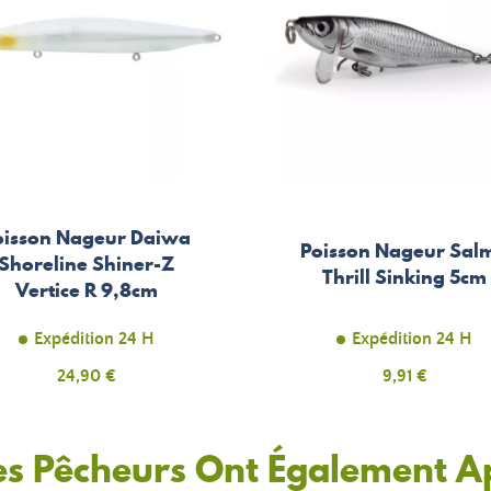
oisson Nageur Daiwa
Poisson Nageur Sal
Shoreline Shiner-Z
Thrill Sinking 5cm
Vertice R 9,8cm
Expédition 24 H
Expédition 24 H
Prix
24,90 €
Prix
9,91 €
es Pêcheurs Ont Également A