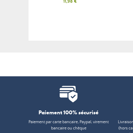
Prix
11,98 €
Paiement 100% sécurisé
Paiement par carte bancaire, Paypal, virement
Livraiso
bancaire ou chèque
(hors c