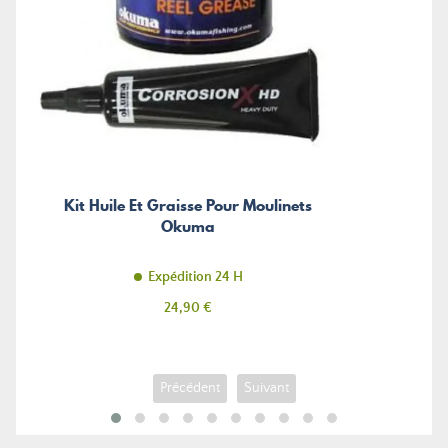
Kit Huile Et Graisse Pour Moulinets
Okuma
Expédition 24 H
Prix
24,90 €
Précédent
Suivant