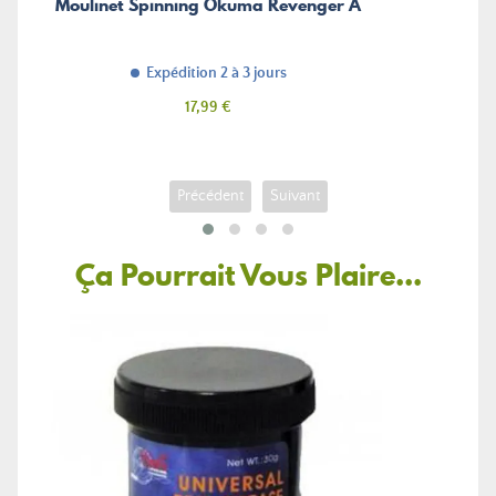
Moulinet Spinning Okuma Revenger A
Expédition 2 à 3 jours
Prix
17,99 €
Précédent
Suivant
Ça Pourrait Vous Plaire...