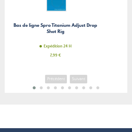
Bas de ligne Spro Titanium Adjust Drop
Shot Rig
Expédition 24 H
Prix
7,99 €
Précédent
Suivant