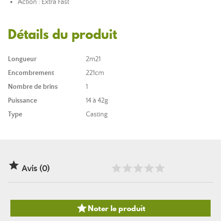
Action : Extra Fast
Détails du produit
Longueur
2m21
Encombrement
221cm
Nombre de brins
1
Puissance
14 à 42g
Type
Casting

Avis (0)

Noter le produit