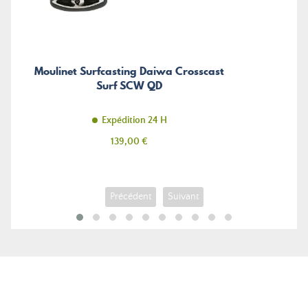
Moulinet Surfcasting Daiwa Crosscast
Surf SCW QD
Expédition 24 H
Prix
139,00 €
Précédent
Suivant