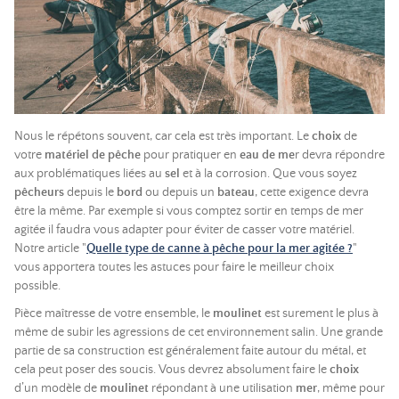
Nous le répétons souvent, car cela est très important. Le
choix
de
votre
matériel de pêche
pour pratiquer en
eau de me
r devra répondre
aux problématiques liées au
sel
et à la corrosion. Que vous soyez
pêcheurs
depuis le
bord
ou depuis un
bateau
, cette exigence devra
être la même. Par exemple si vous comptez sortir en temps de mer
agitée il faudra vous adapter pour éviter de casser votre matériel.
Notre article "
Quelle type de canne à pêche pour la mer agitée ?
"
vous apportera toutes les astuces pour faire le meilleur choix
possible.
Pièce maîtresse de votre ensemble, le
moulinet
est surement le plus à
même de subir les agressions de cet environnement salin. Une grande
partie de sa construction est généralement faite autour du métal, et
cela peut poser des soucis. Vous devrez absolument faire le
choix
d’un modèle de
moulinet
répondant à une utilisation
mer
, même pour