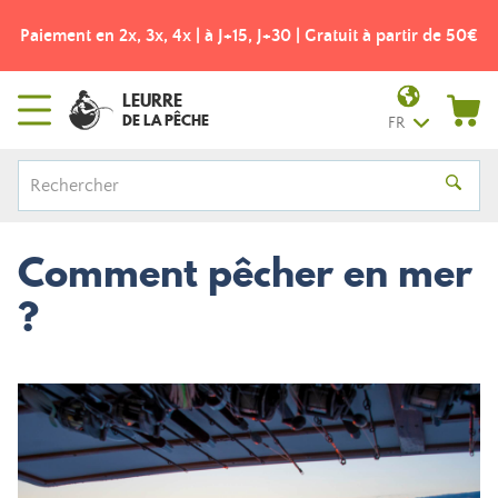
Paiement en 2x, 3x, 4x | à J+15, J+30 | Gratuit à partir de 50€
LEURRE
DE LA PÊCHE
FR
Comment pêcher en mer
?