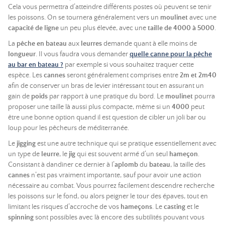
Cela vous permettra d’atteindre différents postes où peuvent se tenir
les poissons. On se tournera généralement vers un
moulinet
avec une
capacité de ligne
un peu plus élevée, avec une
taille de 4000 à 5000
.
La
pêche en bateau
aux
leurres
demande quant à elle moins de
longueur
. Il vous faudra vous demander
quelle canne pour la pêche
au bar en bateau ?
par exemple si vous souhaitez traquer cette
espèce. Les
cannes
seront généralement comprises entre
2m et 2m40
afin de conserver un bras de levier intéressant tout en assurant un
gain de
poids
par rapport à une pratique du bord. Le
moulinet
pourra
proposer une taille là aussi plus compacte, même si un
4000
peut
être une bonne option quand il est question de cibler un joli bar ou
loup pour les pêcheurs de méditerranée.
Le
jigging
est une autre technique qui se pratique essentiellement avec
un type de
leurre
, le
jig
qui est souvent armé d’un seul
hameçon
.
Consistant à dandiner ce dernier à l’
aplomb
du
bateau
, la taille des
cannes
n’est pas vraiment importante, sauf pour avoir une action
nécessaire au combat. Vous pourrez facilement descendre recherche
les poissons sur le fond, ou alors peigner le tour des épaves, tout en
limitant les risques d’accroche de vos
hameçons
. Le
casting
et le
spinning
sont possibles avec là encore des subtilités pouvant vous