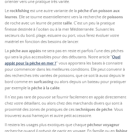
orienter vers une pratique très variée.
Le
rockfishing
est une autre variante de la
pêche d’un poisson aux
leurres
. Elle se tourne essentiellement vers la recherche de
poissons
de roche avec un leurre de petite
taille
. C’est un peu la pratique
finesse destinée à l’océan ou à la mer Méditerranée. Suivant les
secteurs du bord, plage, estuaire ou port, vous ferez évoluer votre
matériel en fonction des besoins de lancer.
La
pêche aux appâts
ne sera pas en reste et parfois l’une des pêches
qui sera la plus accessibles pour des débutants. Notre article "
Quel
appât pour la pêche en mer ?
" vous apportera les bases à connaitre
pour commencer dans les meilleures conditions. Elle peut convenir à
des recherches très variées de poissons, que ce soit là aussi depuis le
bord comme en
surfcasting
ou alors depuis un bateau pour pratiquer
par exemple la
pêche à la calée
.
Il n’est pas rare de pouvoir se fournir facilement en appât directement
chez votre détaillant, ou alors chez des marchands divers qui sont à
proximité des zones de pratiques de ces
techniques de pêche
. Vous
trouverez aussi hameçon et autre petit accessoire.
Il restera les usages plus exotiques que chaque
pêcheur voyageur
recherche quand il prévoit de partir en voyage. En famille ou en
fishing