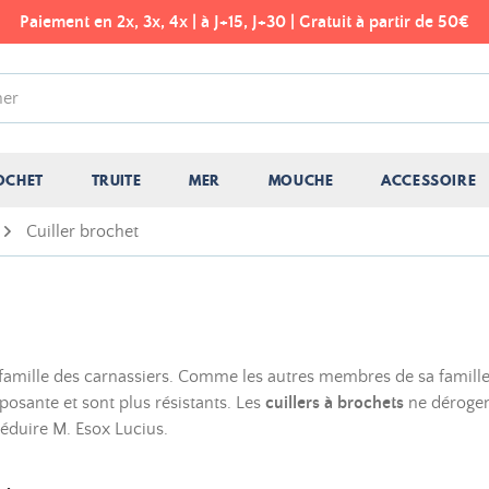
Paiement en 2x, 3x, 4x | à J+15, J+30 | Gratuit à partir de 50€
OCHET
TRUITE
MER
MOUCHE
ACCESSOIRE
Cuiller brochet
 famille des carnassiers. Comme les autres membres de sa famille, 
posante et sont plus résistants. Les
cuillers à brochets
ne dérogent
i séduire M. Esox Lucius.