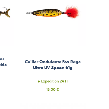
bu
Cuiller Ondulante Fox Rage
ckle
Ultra UV Spoon 61g
Expédition 24 H
Prix
13,00 €