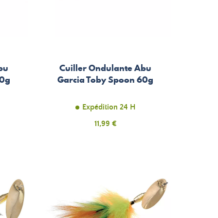
bu
Cuiller Ondulante Abu
40g
Garcia Toby Spoon 60g
Expédition 24 H
Prix
11,99 €