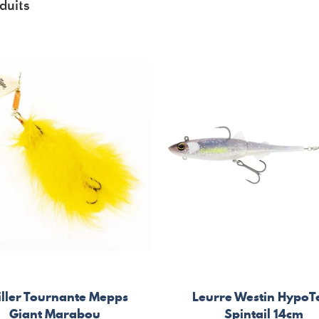
duits
iller Tournante Mepps
Leurre Westin HypoT
Giant Marabou
Spintail 14cm