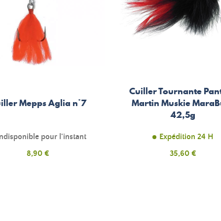
Cuiller Tournante Pan
iller Mepps Aglia n°7
Martin Muskie MaraB
42,5g
ndisponible pour l'instant
Expédition 24 H
Prix
Prix
8,90 €
35,60 €