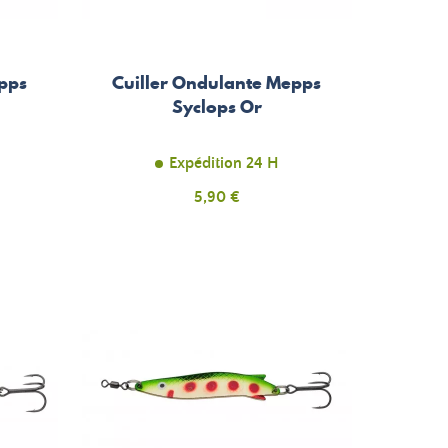
epps
Cuiller Ondulante Mepps
Syclops Or
Expédition 24 H
Prix
5,90 €