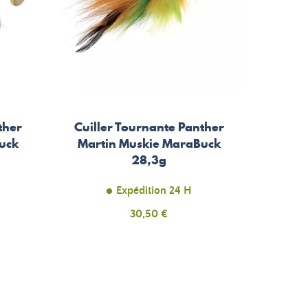
ther
Cuiller Tournante Panther
uck
Martin Muskie MaraBuck
28,3g
Expédition 24 H
Prix
30,50 €