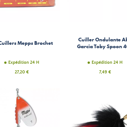
Cuiller Ondulante A
 Cuillers Mepps Brochet
Garcia Toby Spoon 
Expédition 24 H
Expédition 24 H
Prix
Prix
27,20 €
7,49 €