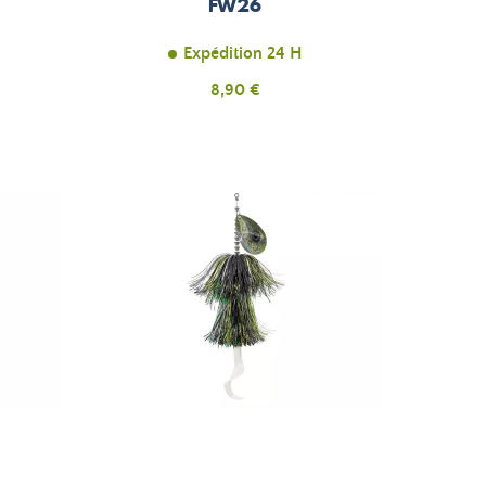
FW26
Expédition 24 H
Prix
8,90 €