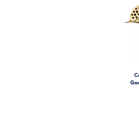
C
Gar