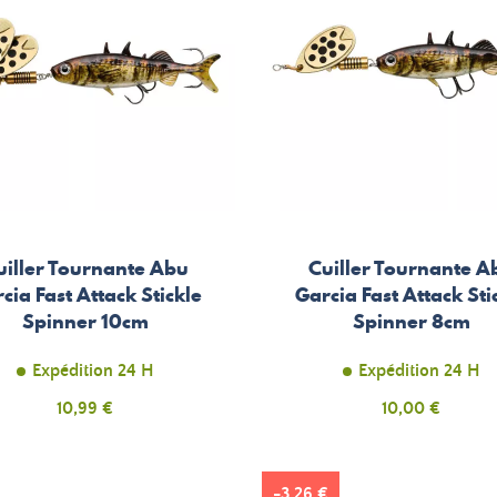
uiller Tournante Abu
Cuiller Tournante A
cia Fast Attack Stickle
Garcia Fast Attack Sti
Spinner 10cm
Spinner 8cm
Expédition 24 H
Expédition 24 H
Prix
Prix
10,99 €
10,00 €
-3,26 €