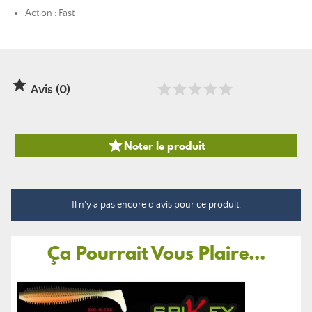
Action : Fast

Avis (0)

Noter le produit
Il n'y a pas encore d'avis pour ce produit.
Ça Pourrait Vous Plaire...