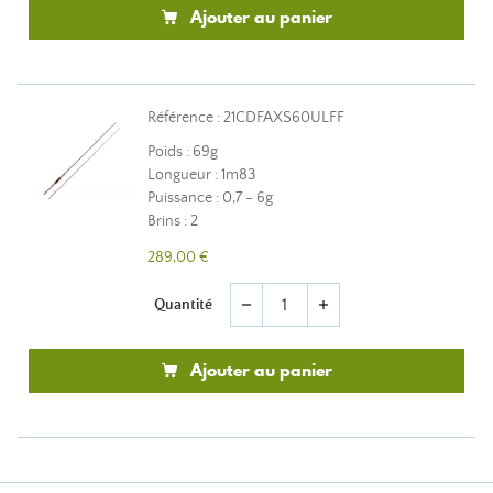
Ajouter au panier
Référence : 21CDFAXS60ULFF
Poids : 69g
Longueur : 1m83
Puissance : 0,7 - 6g
Brins : 2
289,00 €
Quantité
remove
add
Ajouter au panier