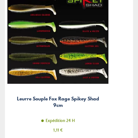
Leurre Souple Fox Rage Spikey Shad
9cm
Expédition 24 H
Prix
1,11 €