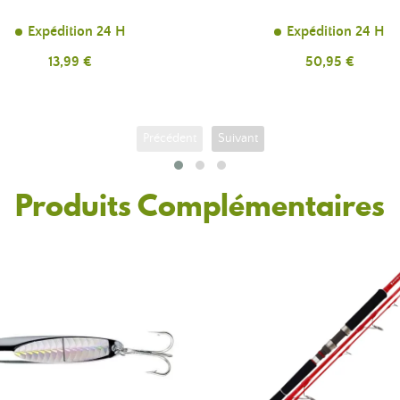
Expédition 24 H
Expédition 24 H
Prix
13,99 €
Prix
50,95 €
Précédent
Suivant
Produits Complémentaires