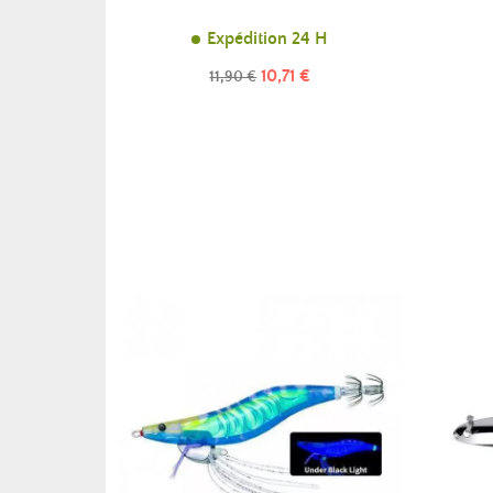
Expédition 24 H
Prix
Prix
10,71 €
11,90 €
de
base