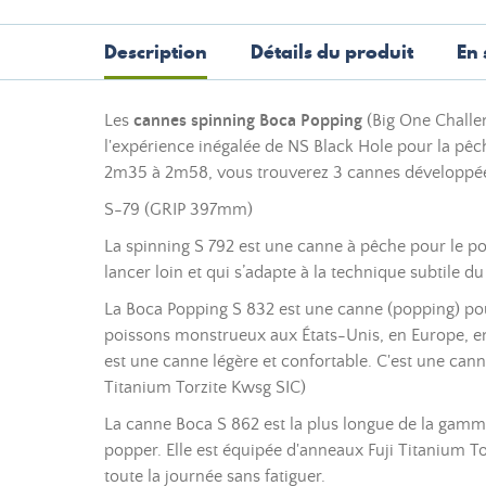
Description
Détails du produit
En 
Les
cannes spinning Boca Popping
(Big One Challe
l'expérience inégalée de NS Black Hole pour la pê
2m35 à 2m58, vous trouverez 3 cannes développée
S-79 (GRIP 397mm)
La spinning S 792 est une canne à pêche pour le p
lancer loin et qui s’adapte à la technique subtile du
La Boca Popping S 832 est une canne (popping) pou
poissons monstrueux aux États-Unis, en Europe, e
est une canne légère et confortable. C'est une can
Titanium Torzite Kwsg SIC)
La canne Boca S 862 est la plus longue de la gamm
popper. Elle est équipée d'anneaux Fuji Titanium 
toute la journée sans fatiguer.