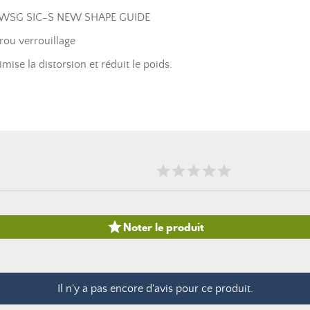
 KWSG SIC-S NEW SHAPE GUIDE
rou verrouillage
ise la distorsion et réduit le poids.

Noter le produit
Il n'y a pas encore d'avis pour ce produit.