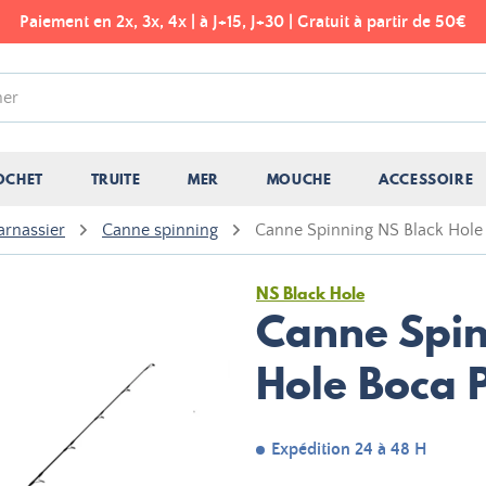
Paiement en 2x, 3x, 4x | à J+15, J+30 | Gratuit à partir de 50€
OCHET
TRUITE
MER
MOUCHE
ACCESSOIRE
arnassier
Canne spinning
Canne Spinning NS Black Hole
NS Black Hole
Canne Spin
Hole Boca 
Expédition 24 à 48 H