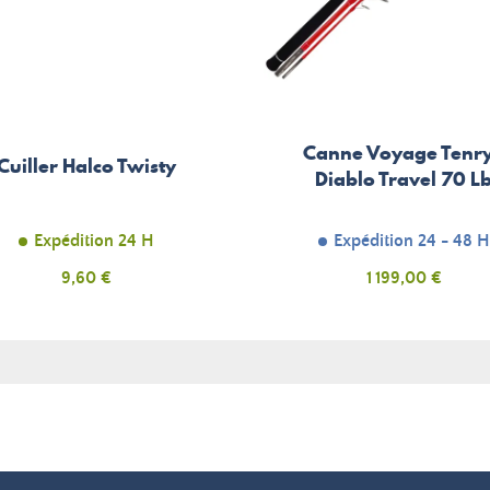
Canne Voyage Tenr
Cuiller Halco Twisty
Diablo Travel 70 L
Expédition 24 H
Expédition 24 - 48 H
Prix
9,60 €
Prix
1 199,00 €