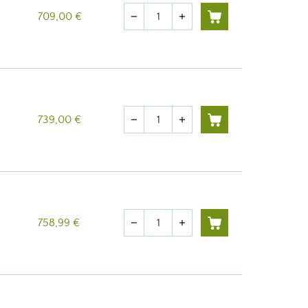
Quantité
709,00 €
remove
add
Quantité
739,00 €
remove
add
Quantité
758,99 €
remove
add