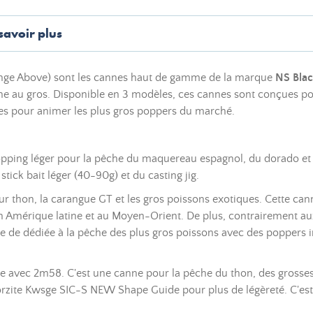
savoir plus
nge Above) sont les cannes haut de gamme de la marque
NS Blac
che au gros. Disponible en 3 modèles, ces cannes sont conçues p
s pour animer les plus gros poppers du marché.
opping léger pour la pêche du maquereau espagnol, du dorado et 
 stick bait léger (40-90g) et du casting jig.
r thon, la carangue GT et les gros poissons exotiques. Cette can
n Amérique latine et au Moyen-Orient. De plus, contrairement au
ne de dédiée à la pêche des plus gros poissons avec des poppers i
e avec 2m58. C'est une canne pour la pêche du thon, des grosses 
Torzite Kwsge SIC-S NEW Shape Guide pour plus de légèreté. C'est