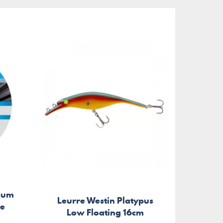
ium
Canne
Leurre Westin Platypus
de
Vict
Low Floating 16cm