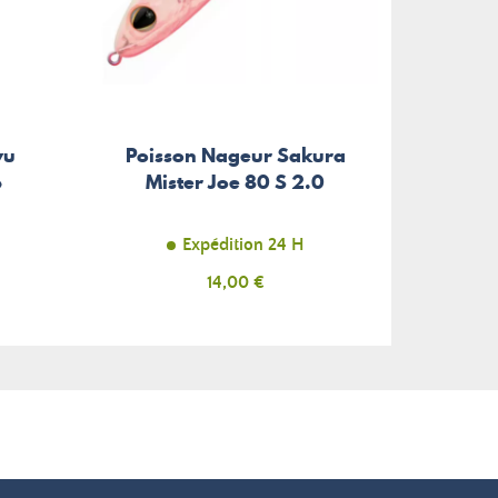
yu
Poisson Nageur Sakura
b
Mister Joe 80 S 2.0
Expédition 24 H
Prix
14,00 €