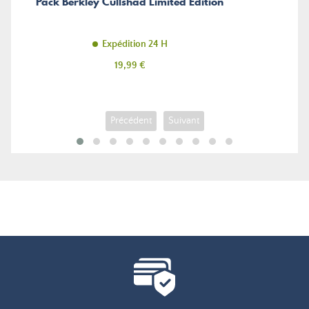
Pack Berkley Cullshad Limited Edition
Expédition 24 H
Prix
19,99 €
Précédent
Suivant