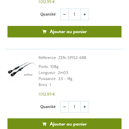
1 012,99 €
Quantité
remove
add
Ajouter au panier
Référence : ZEN-SPIS2-68B
Poids : 108g
Longueur : 2m03
Puissance : 3,5 - 14g
Brins : 1
1 012,99 €
Quantité
remove
add
Ajouter au panier