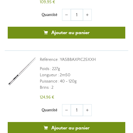
109,95 €
Quantité
remove
add
Ajouter au panier
Référence : YASBBAXPIC25XXH
Poids : 227g
Longueur : 2m50
Puissance : 40 - 120g
Brins : 2
124,96 €
Quantité
remove
add
Ajouter au panier