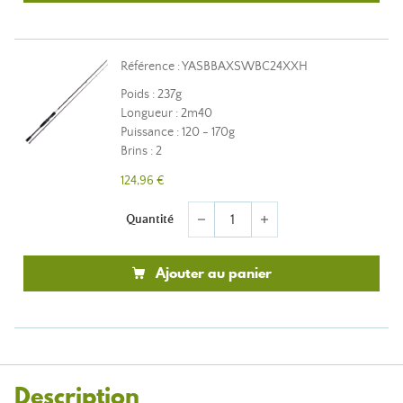
Référence : YASBBAXSWBC24XXH
Poids : 237g
Longueur : 2m40
Puissance : 120 - 170g
Brins : 2
124,96 €
Quantité
remove
add
Ajouter au panier
Description