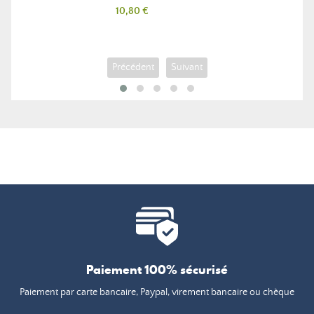
Prix
10,80 €
Précédent
Suivant
Paiement 100% sécurisé
Paiement par carte bancaire, Paypal, virement bancaire ou chèque