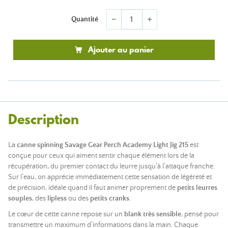
Quantité
remove
add
Ajouter au panier
Description
La
canne spinning Savage Gear Perch Academy Light Jig 215
est
conçue pour ceux qui aiment sentir chaque élément lors de la
récupération, du premier contact du leurre jusqu’à l’attaque franche.
Sur l’eau, on apprécie immédiatement cette sensation de légèreté et
de précision, idéale quand il faut animer proprement de
petits leurres
souples
, des
lipless
ou des
petits cranks
.
Le cœur de cette canne repose sur un
blank très sensible
, pensé pour
transmettre un maximum d’informations dans la main. Chaque