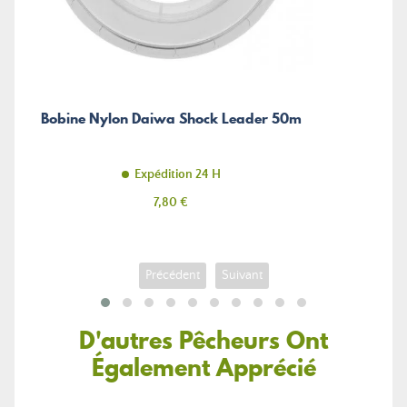
Bobine Nylon Daiwa Shock Leader 50m
Expédition 24 H
Prix
7,80 €
Précédent
Suivant
D'autres Pêcheurs Ont
Également Apprécié