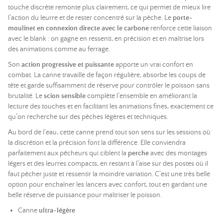
touche discrète remonte plus clairement, ce qui permet de mieux lire
l’action du leurre et de rester concentré sur la pêche. Le
porte-
moulinet en connexion directe avec le carbone
renforce cette liaison
avec le blank : on gagne en ressenti, en précision et en maîtrise lors
des animations comme au ferrage.
Son
action progressive et puissante
apporte un vrai confort en
combat. La canne travaille de façon régulière, absorbe les coups de
tête et garde suffisamment de réserve pour contrôler le poisson sans
brutalité. Le
scion sensible
complète l’ensemble en améliorant la
lecture des touches et en facilitant les animations fines, exactement ce
qu’on recherche sur des pêches légères et techniques.
Au bord de l’eau, cette canne prend tout son sens sur les sessions où
la discrétion et la précision font la différence. Elle conviendra
parfaitement aux pêcheurs qui ciblent la
perche
avec des montages
légers et des leurres compacts, en restant à l’aise sur des postes où il
faut pêcher juste et ressentir la moindre variation. C’est une très belle
option pour enchaîner les lancers avec confort, tout en gardant une
belle réserve de puissance pour maîtriser le poisson.
Canne
ultra-légère