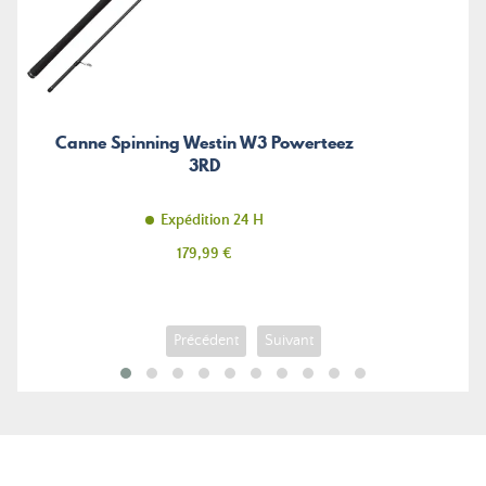
Canne Spinning Westin W3 Powerteez
3RD
Expédition 24 H
Prix
179,99 €
Précédent
Suivant