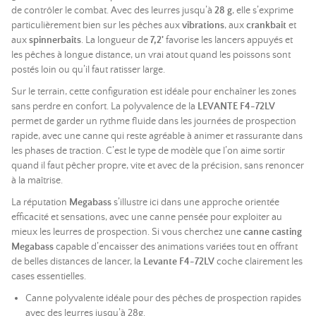
de contrôler le combat. Avec des leurres jusqu’à
28 g
, elle s’exprime
particulièrement bien sur les pêches aux
vibrations
, aux
crankbait
et
aux
spinnerbaits
. La longueur de
7,2'
favorise les lancers appuyés et
les pêches à longue distance, un vrai atout quand les poissons sont
postés loin ou qu’il faut ratisser large.
Sur le terrain, cette configuration est idéale pour enchaîner les zones
sans perdre en confort. La polyvalence de la
LEVANTE F4-72LV
permet de garder un rythme fluide dans les journées de prospection
rapide, avec une canne qui reste agréable à animer et rassurante dans
les phases de traction. C’est le type de modèle que l’on aime sortir
quand il faut pêcher propre, vite et avec de la précision, sans renoncer
à la maîtrise.
La réputation
Megabass
s’illustre ici dans une approche orientée
efficacité et sensations, avec une canne pensée pour exploiter au
mieux les leurres de prospection. Si vous cherchez une
canne casting
Megabass
capable d’encaisser des animations variées tout en offrant
de belles distances de lancer, la
Levante F4-72LV
coche clairement les
cases essentielles.
Canne polyvalente idéale pour des pêches de prospection rapides
avec des leurres jusqu’à 28g.