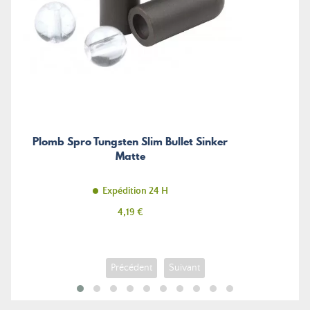
Plomb Spro Tungsten Slim Bullet Sinker
Matte
Expédition 24 H
Prix
4,19 €
Précédent
Suivant