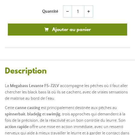
Quantité
remove
add
Ajouter au panier
Description
La
Megabass Levante F5-72LV
accompagne les pêches où il faut aller
chercher les black bass là où ils se cachent, avec de vraies sensations
de maîtrise au bord de l’eau.
Cette
canne casting
est principalement destinée aux pêches au
spinnerbait
,
bladejig
et
swimjig
, trois approches qui demandent à la
fois de la précision, de la réactivité et un bon contrôle du leurre. Son
action rapide
offre une mise en action immédiate, avec un ressenti
nerveux qui aide à mieux travailler le leurre et à garder le contact dans