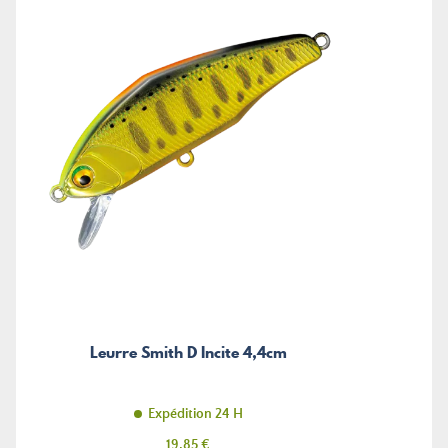
Leurre Smith D Incite 4,4cm
Expédition 24 H
Prix
19,85 €