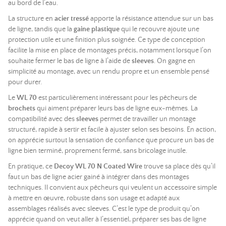
au bord de l’eau.
La structure en
acier tressé
apporte la résistance attendue sur un bas
de ligne, tandis que la
gaine plastique
qui le recouvre ajoute une
protection utile et une finition plus soignée. Ce type de conception
facilite la mise en place de montages précis, notamment lorsque l’on
souhaite fermer le bas de ligne à l’aide de
sleeves
. On gagne en
simplicité au montage, avec un rendu propre et un ensemble pensé
pour durer.
Le
WL 70
est particulièrement intéressant pour les pêcheurs de
brochets
qui aiment préparer leurs bas de ligne eux-mêmes. La
compatibilité avec des
sleeves
permet de travailler un montage
structuré, rapide à sertir et facile à ajuster selon ses besoins. En action,
on apprécie surtout la sensation de confiance que procure un bas de
ligne bien terminé, proprement fermé, sans bricolage inutile.
En pratique, ce
Decoy WL 70 N Coated Wire
trouve sa place dès qu’il
faut un bas de ligne acier gainé à intégrer dans des montages
techniques. Il convient aux pêcheurs qui veulent un accessoire simple
à mettre en œuvre, robuste dans son usage et adapté aux
assemblages réalisés avec sleeves. C’est le type de produit qu’on
apprécie quand on veut aller à l’essentiel, préparer ses bas de ligne