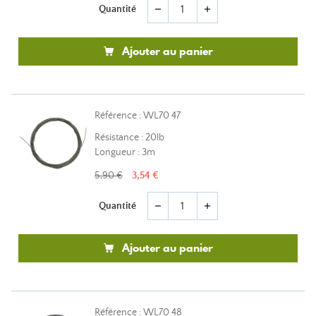
Quantité
remove
add
Ajouter au panier
Référence : WL70 47
Résistance : 20lb
Longueur : 3m
5,90 €
3,54 €
Quantité
remove
add
Ajouter au panier
Référence : WL70 48