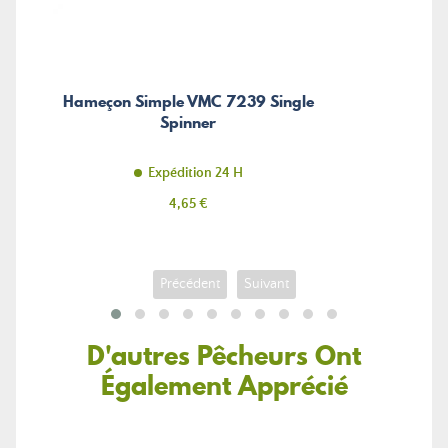
Hameçon Simple VMC 7239 Single
Spinner
Expédition 24 H
Prix
4,65 €
Précédent
Suivant
D'autres Pêcheurs Ont
Également Apprécié