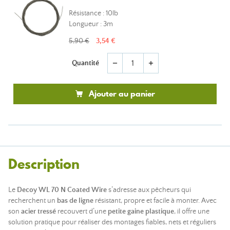
Résistance : 10lb
Longueur : 3m
5,90 €
3,54 €
Quantité
remove
add
Ajouter au panier
Description
Le
Decoy WL 70 N Coated Wire
s’adresse aux pêcheurs qui
recherchent un
bas de ligne
résistant, propre et facile à monter. Avec
son
acier tressé
recouvert d’une
petite gaine plastique
, il offre une
solution pratique pour réaliser des montages fiables, nets et réguliers