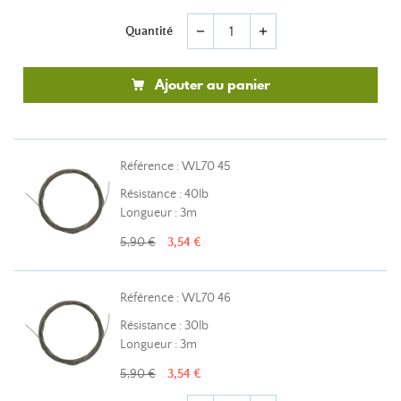
Quantité
remove
add
Ajouter au panier
Référence : WL70 45
Résistance : 40lb
Longueur : 3m
5,90 €
3,54 €
Référence : WL70 46
Résistance : 30lb
Longueur : 3m
5,90 €
3,54 €