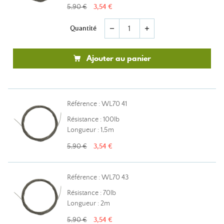
5,90 €
3,54 €
Quantité
remove
add
Ajouter au panier
Référence : WL70 41
Résistance : 100lb
Longueur : 1,5m
5,90 €
3,54 €
Référence : WL70 43
Résistance : 70lb
Longueur : 2m
5,90 €
3,54 €