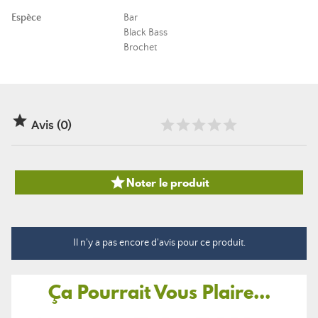
Espèce
Bar
Black Bass
Brochet

Avis (0)

Noter le produit
Il n'y a pas encore d'avis pour ce produit.
Ça Pourrait Vous Plaire...