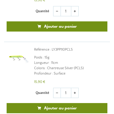
15,90 €
Quantité
remove
add
Ajouter au panier
Référence : LY3PP110PCLS
Poids : 15g
Longueur : 11cm
Coloris : Chartreuse Silver (PCLS)
Profondeur : Surface
15,90 €
Quantité
remove
add
Ajouter au panier