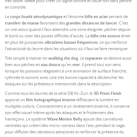
très lisible, idéale pour créer un signal sonore et visuel fort sans perdre
en contrôle.
Le
corps fuselé aérodynamique
et l’énorme
bille en acier
servant de
transfert de masse
favorisent des
grandes distances de lancer
. C’est
un vrai atout quand il faut atteindre une zone éloignée, pêcher depuis
le bord ou viser des postes difficiles d’accès. La
bille très sonore
émet
en plus de puissantes
vibrations basses fréquences
, ce qui renforce
l’attractivité du leurre dans les situations où il faut se faire remarquer.
Très simple à manier en
walking the dog
, ce
topwater
se destine aussi
bien aux pêches en
eau douce
qu’en
mer
. Il prend tout son sens
lorsque les poissons réagissent à une animation de surface franche,
rythmée et sonore, avec une très bonne capacité à déclencher les
attaques sur les prédateurs mentionnés dans la description.
Comme tous les leurres de la série DB Yo-Zuri, le
3D Prism Finish
apporte un
film holographique interne
diffractant la lumière en
multiples coloris. Contrairement à un revêtement externe, il conserve
son effet visuel même après les attaques et le frottement des
hameçons. Le système
Wave Motion Belly
ajoute des cannelures
ventrales qui créent des micro-vortexs dans l’eau pendant la nage,
pour diffuser des vibrations attractives et renforcer la présence du