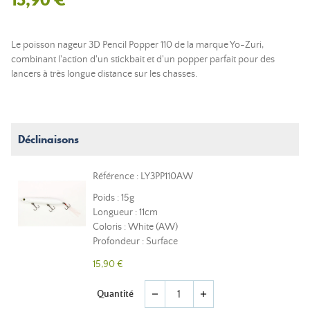
Le poisson nageur 3D Pencil Popper 110 de la marque Yo-Zuri,
combinant l'action d'un stickbait et d'un popper parfait pour des
lancers à très longue distance sur les chasses.
Déclinaisons
Référence : LY3PP110AW
Poids : 15g
Longueur : 11cm
Coloris : White (AW)
Profondeur : Surface
15,90 €
Quantité
remove
add