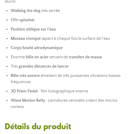
leurre.
Walking the dog
très serrée
Effet
splasher
Position oblique sur l’eau
Museau tronqué
tapant à chaque fois la surface de l’eau
Corps fuselé aérodynamique
Énorme
bille en acier
servant de
transfert de masse
Très
grandes distances de lancer
Bille très sonore
émettant de très puissantes vibrations basses
fréquences
3D Prism Finish
: film holographique interne
Wave Motion Belly
: cannelures ventrales créant des micros
vortexs
Détails du produit