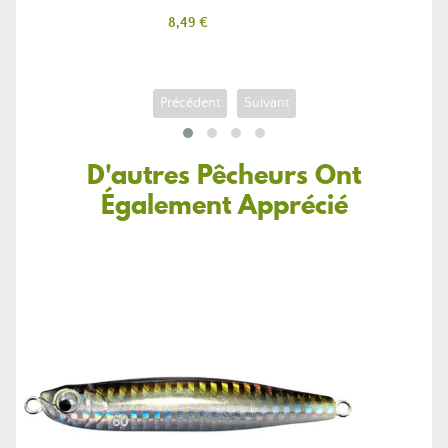
Prix
8,49 €
Précédent
Suivant
D'autres Pêcheurs Ont
Également Apprécié