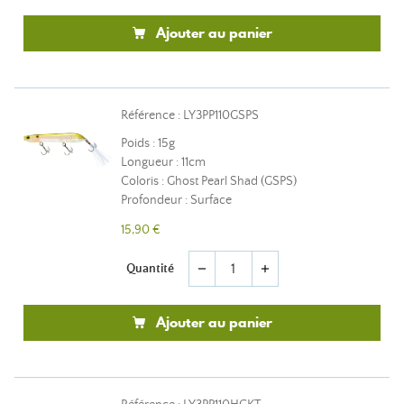
Ajouter au panier
Référence : LY3PP110GSPS
Poids : 15g
Longueur : 11cm
Coloris : Ghost Pearl Shad (GSPS)
Profondeur : Surface
15,90 €
Quantité
remove
add
Ajouter au panier