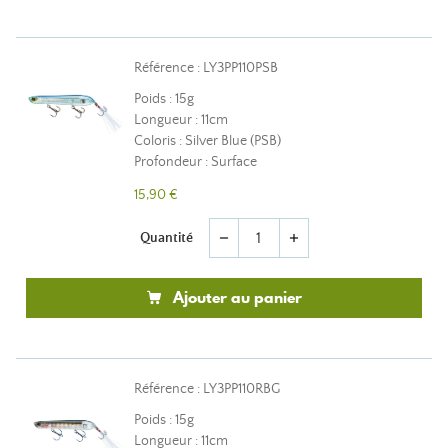
Référence : LY3PP110PSB
Poids : 15g
Longueur : 11cm
Coloris : Silver Blue (PSB)
Profondeur : Surface
15,90 €
Quantité
remove
add
Ajouter au panier
Référence : LY3PP110RBG
Poids : 15g
Longueur : 11cm