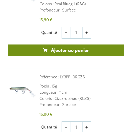
Coloris : Real Bluegill (RBG)
Profondeur : Surface
15,90 €
Quantité
remove
add
Ajouter au panier
Référence : LY3PP110RGZS
Poids : 15g
Longueur : 11cm
Coloris : Gizzard Shad (RGZS)
Profondeur : Surface
15,90 €
Quantité
remove
add