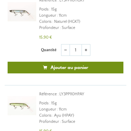
Référence : LY3PP110HGKT
Poids : 15g
Longueur : 11cm
Coloris : Naturel (HGKT)
Profondeur : Surface
15,90 €
Quantité
remove
add
Ajouter au panier
Référence : LY3PP110HPAY
Poids : 15g
Longueur : 11cm
Coloris : Ayu (HPAY)
Profondeur : Surface