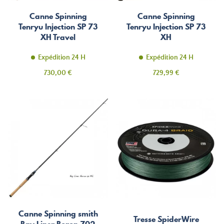
Canne Spinning
Canne Spinning
Tenryu Injection SP 73
Tenryu Injection SP 73
XH Travel
XH
Expédition 24 H
Expédition 24 H
Prix
Prix
730,00 €
729,99 €
Canne Spinning smith
Tresse SpiderWire