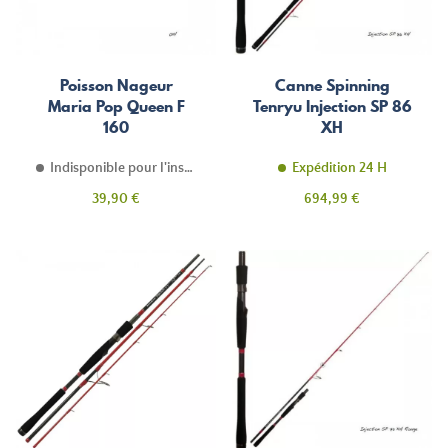
Poisson Nageur
Canne Spinning
Maria Pop Queen F
Tenryu Injection SP 86
160
XH
Indisponible pour l'instant
Expédition 24 H
Prix
Prix
39,90 €
694,99 €