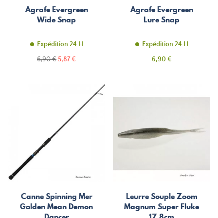
Agrafe Evergreen
Agrafe Evergreen
Wide Snap
Lure Snap
Expédition 24 H
Expédition 24 H
Prix
Prix
Prix
6,90 €
5,87 €
6,90 €
de
base
Canne Spinning Mer
Leurre Souple Zoom
Golden Mean Demon
Magnum Super Fluke
Dancer
17,8cm