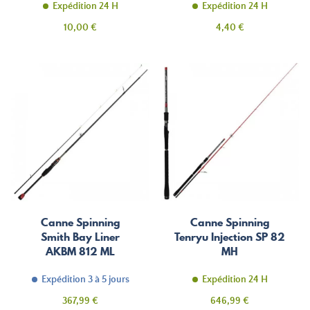
Expédition 24 H
Expédition 24 H
Prix
Prix
10,00 €
4,40 €
Canne Spinning
Canne Spinning
Smith Bay Liner
Tenryu Injection SP 82
AKBM 812 ML
MH
Expédition 3 à 5 jours
Expédition 24 H
Prix
Prix
367,99 €
646,99 €