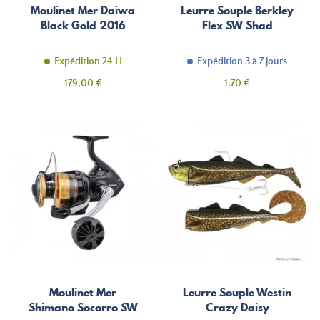
Moulinet Mer Daiwa
Leurre Souple Berkley
Black Gold 2016
Flex SW Shad
Expédition 24 H
Expédition 3 à 7 jours
Prix
Prix
179,00 €
1,70 €
Moulinet Mer
Leurre Souple Westin
Shimano Socorro SW
Crazy Daisy