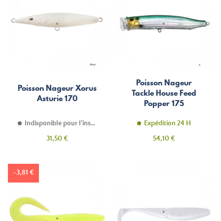
Poisson Nageur
Poisson Nageur Xorus
Tackle House Feed
Asturie 170
Popper 175
Indisponible pour l'instant
Expédition 24 H
Prix
Prix
31,50 €
54,10 €
-3,81 €