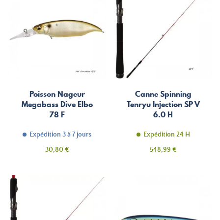
Poisson Nageur
Canne Spinning
Megabass Dive Elbo
Tenryu Injection SP V
78 F
6.0 H
Expédition 3 à 7 jours
Expédition 24 H
Prix
Prix
30,80 €
548,99 €