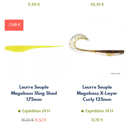
Prix
Prix
9,90 €
20,70 €
-7,68 €
Leurre Souple
Leurre Souple
Megabass Sling Shad
Megabass X-Layer
175mm
Curly 125mm
Expédition 24 H
Expédition 24 H
Prix
Prix
Prix
19,20 €
11,52 €
17,70 €
de