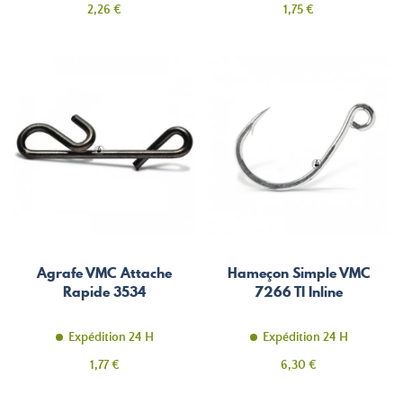
Prix
Prix
2,26 €
1,75 €
Agrafe VMC Attache
Hameçon Simple VMC
Rapide 3534
7266 TI Inline
Expédition 24 H
Expédition 24 H
Prix
Prix
1,77 €
6,30 €