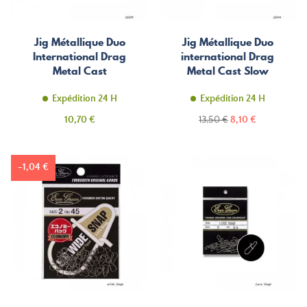
Jig Métallique Duo
Jig Métallique Duo
International Drag
international Drag
Metal Cast
Metal Cast Slow
Expédition 24 H
Expédition 24 H
Prix
Prix
Prix
10,70 €
13,50 €
8,10 €
de
base
-1,04 €