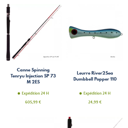
base
Canne Spinning
Leurre River2Sea
Tenryu Injection SP 73
Dumbbell Popper 110
M 2ES
Expédition 24 H
Expédition 24 H
Prix
Prix
605,99 €
24,99 €