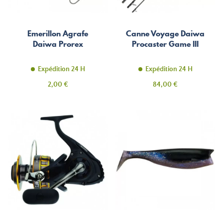
Emerillon Agrafe
Canne Voyage Daiwa
Daiwa Prorex
Procaster Game III
Expédition 24 H
Expédition 24 H
Prix
Prix
2,00 €
84,00 €