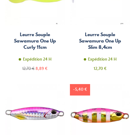
Leurre Souple
Leurre Souple
Sawamura One Up
Sawamura One Up
Curly 11cm
Slim 8,4cm
Expédition 24 H
Expédition 24 H
Prix
Prix
Prix
12,70 €
8,89 €
12,70 €
de
base
-5,40 €