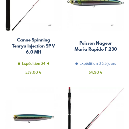
Canne Spinning
Poisson Nageur
Tenryu Injection SP V
Maria Rapido F 230
6.0 MH
Expédition 24 H
Expédition 3 à 5 jours
Prix
Prix
539,00 €
54,90 €