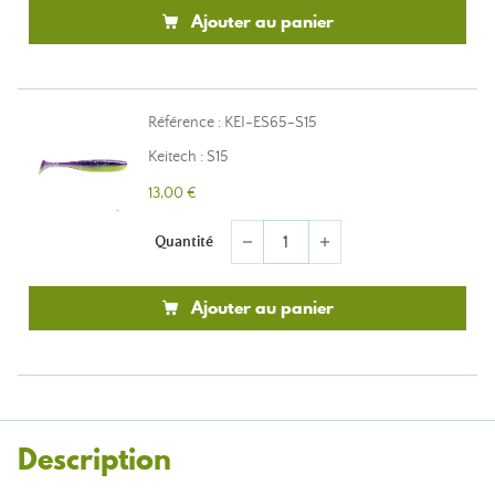
Ajouter au panier
Référence : KEI-ES65-S15
Keitech : S15
13,00 €
Quantité
remove
add
Ajouter au panier
Description