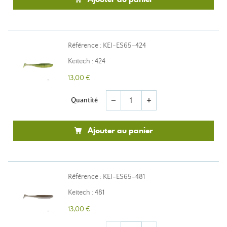
Référence : KEI-ES65-424
Keitech : 424
13,00 €
Quantité
remove
add
Ajouter au panier
Référence : KEI-ES65-481
Keitech : 481
13,00 €