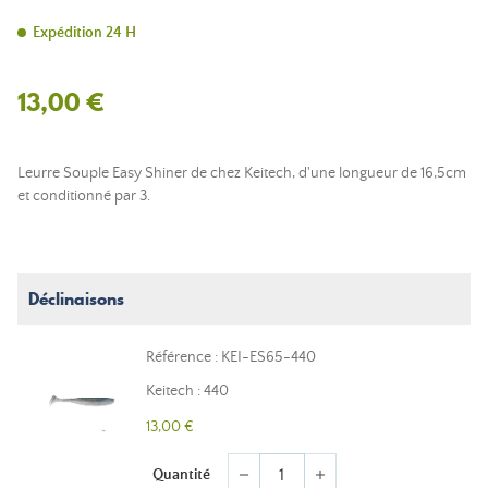
Expédition 24 H
13,00 €
Leurre Souple Easy Shiner de chez Keitech, d'une longueur de 16,5cm
et conditionné par 3.
Déclinaisons
Référence : KEI-ES65-440
Keitech : 440
13,00 €
Quantité
remove
add