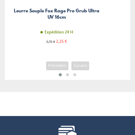
Leurre Souple Fox Rage Pro Grub Ultra
UV 16cm
Expédition 24 H
Prix
Prix
2,25 €
3,75 €
de
base
Précédent
Suivant