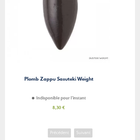
Plomb Zappu Sasuteki Weight
Indisponible pour l'instant
Prix
8,30 €
Précédent
Suivant