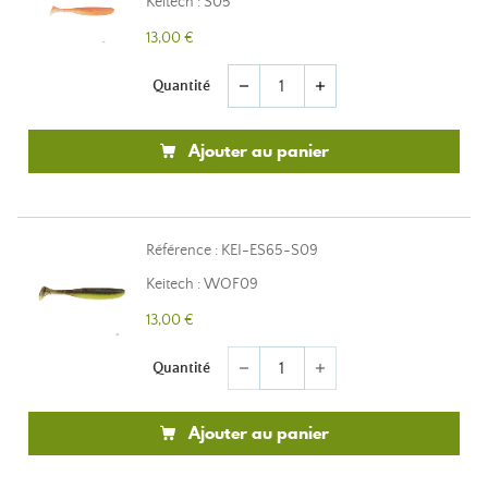
Keitech : S05
13,00 €
Quantité
remove
add
Ajouter au panier
Référence : KEI-ES65-S09
Keitech : WOF09
13,00 €
Quantité
remove
add
Ajouter au panier