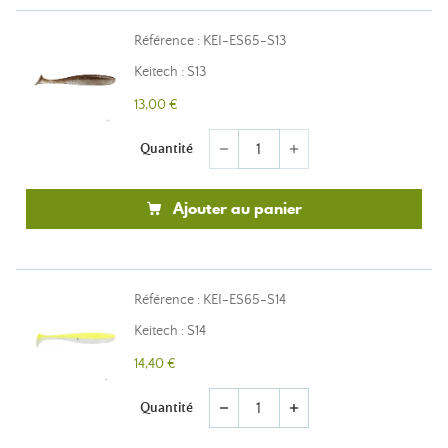
Référence : KEI-ES65-S13
Keitech : S13
13,00 €
Quantité
remove
add
Ajouter au panier
Référence : KEI-ES65-S14
Keitech : S14
14,40 €
Quantité
remove
add