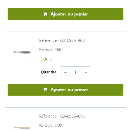
Ajouter au panier
Référence : KEI-ES65-468
Keitech : 468
13,00 €
Quantité
remove
add
Ajouter au panier
Référence : KEI-ES65-009
Keitech : 009