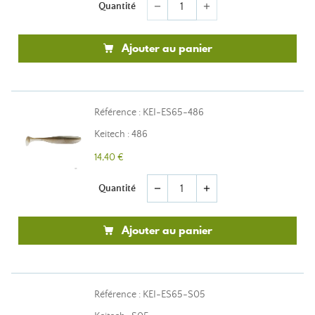
Quantité
remove
add
Ajouter au panier
Référence : KEI-ES65-486
Keitech : 486
14,40 €
Quantité
remove
add
Ajouter au panier
Référence : KEI-ES65-S05