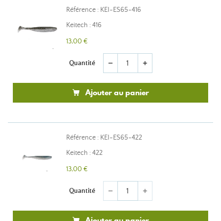
Référence : KEI-ES65-416
Keitech : 416
13,00 €
Quantité
remove
add
Ajouter au panier
Référence : KEI-ES65-422
Keitech : 422
13,00 €
Quantité
remove
add
Ajouter au panier