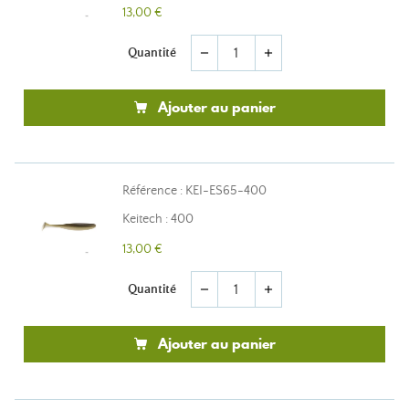
13,00 €
Quantité
remove
add
Ajouter au panier
Référence : KEI-ES65-400
Keitech : 400
13,00 €
Quantité
remove
add
Ajouter au panier