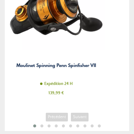
Moulinet Spinning Penn Spinfisher VII
Expédition 24 H
Prix
139,99 €
Précédent
Suivant