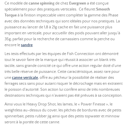
Ce modèle de
canne spinnin
g de chez
Evergreen
a été conçue
spécialement pour des pratiques verticales. Ce fleuret
Smooth
Torque
à la finition impeccable vient compléter la gamme des Phase
avec des données techniques qui sont idéales pour nos pratiques. La
puissance au lancer de 1,8 à 21g cache en fait une puissance plus
important en verticale, pour accueillir des poids pouvant aller jusqu'à
35g, parfait pour la recherche de carnassiers comme la perche ou
encore le
sandre
.
Les tests effectués par les équipes de Fish Connection ont démontré
tout le savoir faire de la marque qui réussit à associer un blank très
tactile, sans grande conicité ce qui offre une action regular doté d'une
très belle réserve de puissance. Cette caractéristique, assez rare pour
une
canne verticale
, offre au pêcheur la possibilité de réaliser des
ferrages secs sans pour autant risquer le décrochage mais en extraient
le poisson d'autorité. Son action lui confère ainsi de très nombreuses
destinations techniques qui n'avaient pas été prévues à sa conception.
Ainsi vous le Heavy Drop Shot, les lames, le « Power Finesse », le
weightless au-dessus du cover, les pêches de bordures avec de petits
spinnerbait, petits rubber jig ainsi que des petits topwater et minnow
seront à la portée de cette canne.