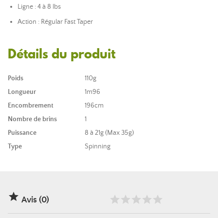
Ligne : 4 à 8 lbs
Action : Régular Fast Taper
Détails du produit
Poids
110g
Longueur
1m96
Encombrement
196cm
Nombre de brins
1
Puissance
8 à 21g (Max 35g)
Type
Spinning

Avis (0)