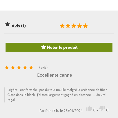

Avis (1)

Noter le produit





(
5
/
5
)
Excellente canne
Légère , confortable , pas du tout nouille malgré la présence de fiber
Glass dans le blank , j'ai très largement gagné en distance .....Un vrai
régal


0
-
0
Par
franck h.
le 26/01/2024