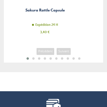
Sakura Rattle Capsule
Expédition 24 H
Prix
3,40 €
Précédent
Suivant