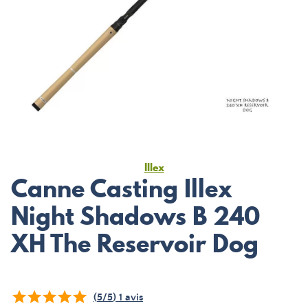
Illex
Canne Casting Illex
Night Shadows B 240
XH The Reservoir Dog
(
5
/
5
)
1
avis