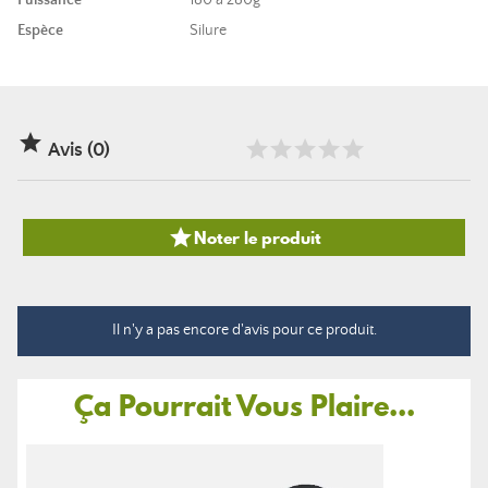
Puissance
180 à 280g
Espèce
Silure

Avis (0)

Noter le produit
Il n'y a pas encore d'avis pour ce produit.
Ça Pourrait Vous Plaire...