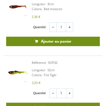
Longueur : 9cm
Coloris : Red motoroil
2,36 €
Quantité
remove
add
Ajouter au panier
Référence : 1517132
Longueur : 12cm
Coloris : Fire Tiger
3,20 €
Quantité
remove
add