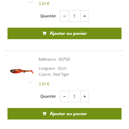
3,20 €
Quantité
remove
add
Ajouter au panier
Référence : 1517135
Longueur : 12cm
Coloris : Red Tiger
3,20 €
Quantité
remove
add
Ajouter au panier