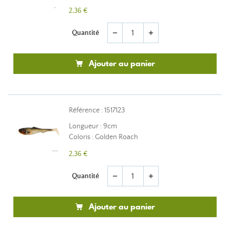
2,36 €
Quantité
remove
add
Ajouter au panier
Référence : 1517123
Longueur : 9cm
Coloris : Golden Roach
2,36 €
Quantité
remove
add
Ajouter au panier