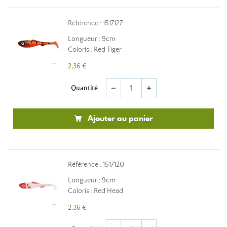
Référence : 1517127
Longueur : 9cm
Coloris : Red Tiger
2,36 €
Quantité
remove
add
Ajouter au panier
Référence : 1517120
Longueur : 9cm
Coloris : Red Head
2,36 €