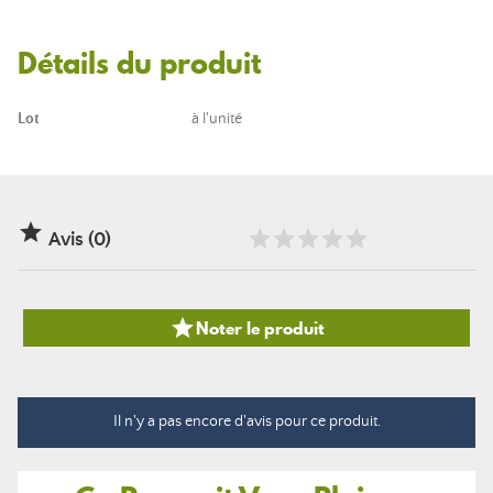
Détails du produit
Lot
à l'unité

Avis (0)

Noter le produit
Il n'y a pas encore d'avis pour ce produit.