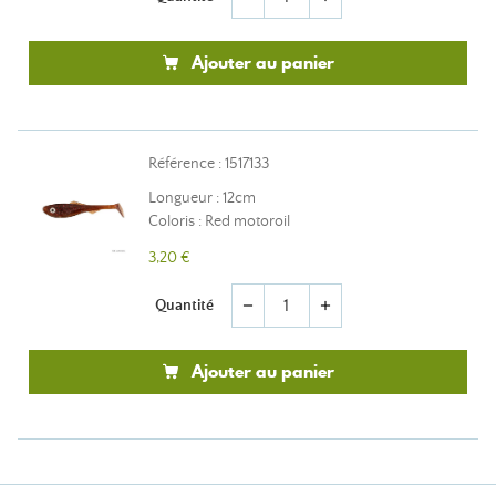
Ajouter au panier
Référence : 1517133
Longueur : 12cm
Coloris : Red motoroil
3,20 €
Quantité
remove
add
Ajouter au panier