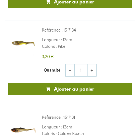
Ajouter au panier
Référence : 1517134
Longueur : 12cm
Coloris : Pike
3,20 €
Quantité
remove
add
Ajouter au panier
Référence : 1517131
Longueur : 12cm
Coloris : Golden Roach