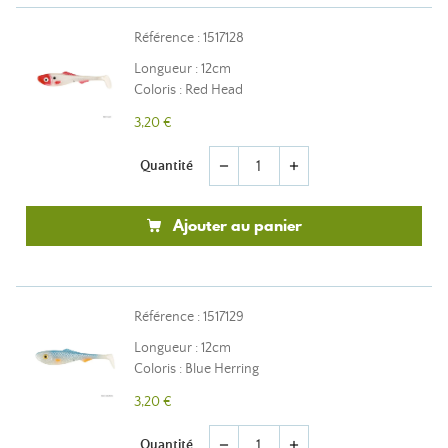
Référence : 1517128
Longueur : 12cm
Coloris : Red Head
3,20 €
Quantité
remove
add
Ajouter au panier
Référence : 1517129
Longueur : 12cm
Coloris : Blue Herring
3,20 €
Quantité
remove
add