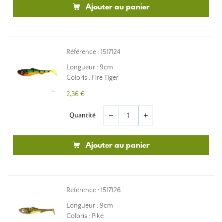
Ajouter au panier
Référence : 1517124
Longueur : 9cm
Coloris : Fire Tiger
2,36 €
Quantité
remove
add
Ajouter au panier
Référence : 1517126
Longueur : 9cm
Coloris : Pike