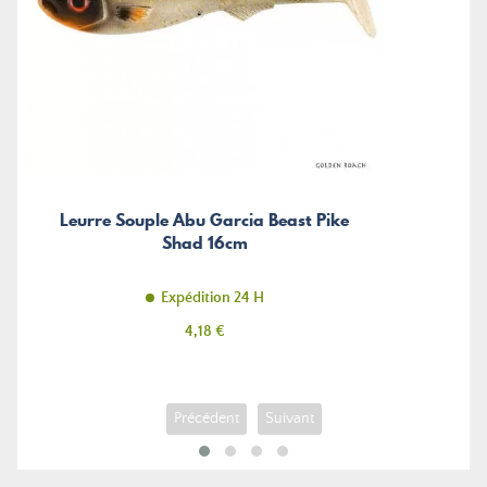
Leurre Souple Abu Garcia Beast Pike
Shad 16cm
Expédition 24 H
Prix
4,18 €
Précédent
Suivant