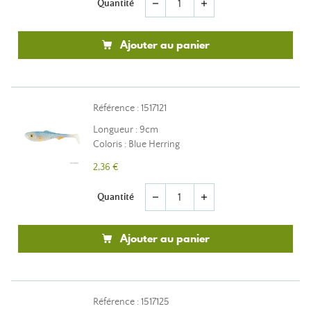
Quantité
remove
add
Ajouter au panier
Référence : 1517121
Longueur : 9cm
Coloris : Blue Herring
2,36 €
Quantité
remove
add
Ajouter au panier
Référence : 1517125