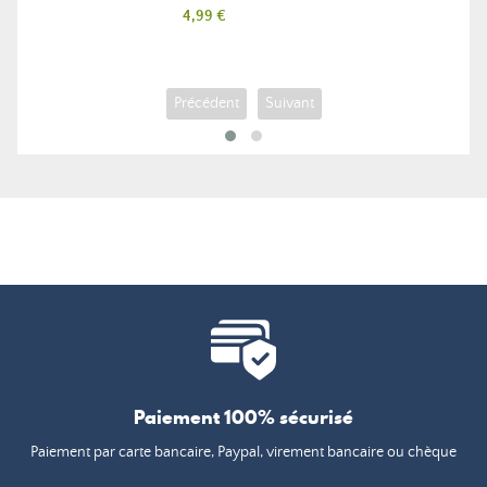
Prix
4,99 €
Précédent
Suivant
Paiement 100% sécurisé
Paiement par carte bancaire, Paypal, virement bancaire ou chèque