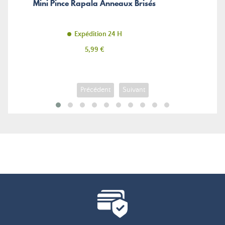
Mini Pince Rapala Anneaux Brisés
Expédition 24 H
Prix
5,99 €
Précédent
Suivant