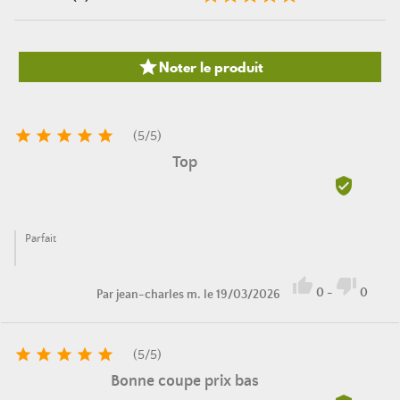

Noter le produit





(
5
/
5
)
Top

Parfait


0
-
0
Par
jean-charles m.
le 19/03/2026





(
5
/
5
)
Bonne coupe prix bas