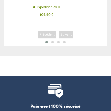
Expédition 24 H
Prix
109,90 €
Précédent
Suivant
Paiement 100% sécurisé