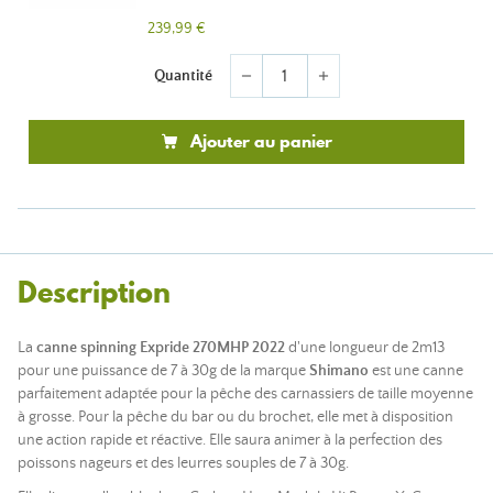
239,99 €
Quantité
remove
add
Ajouter au panier
Description
La
canne spinning Expride
270MHP 2022
d'une longueur de 2m13
pour une puissance de 7 à 30g de la marque
Shimano
est une canne
parfaitement adaptée pour la pêche des carnassiers de taille moyenne
à grosse. Pour la pêche du bar ou du brochet, elle met à disposition
une action rapide et réactive. Elle saura animer à la perfection des
poissons nageurs et des leurres souples de 7 à 30g.