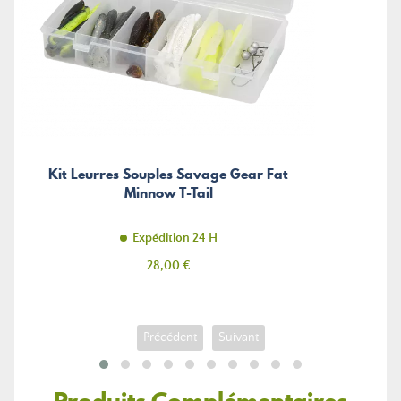
Kit Leurres Souples Savage Gear Fat
Minnow T-Tail
Expédition 24 H
Prix
28,00 €
Précédent
Suivant