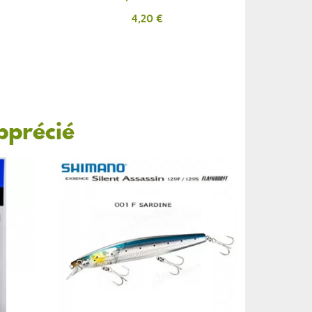
Prix
4,20 €
pprécié