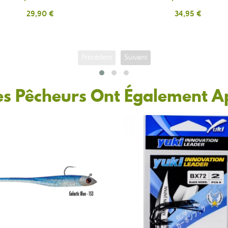
Prix
29,90 €
Prix
34,95 €
Précédent
Suivant
es Pêcheurs Ont Également A