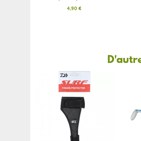
Prix
4,90 €
D'autr