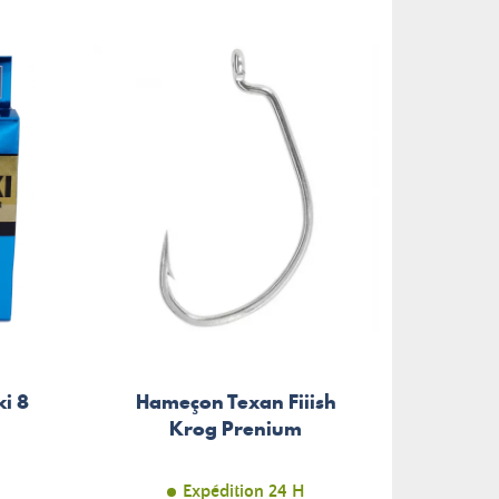
i 8
Hameçon Texan Fiiish
Plom
Krog Prenium
Expédition 24 H