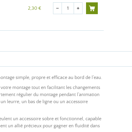
Quantité
2,30 €
remove
add
ntage simple, propre et efficace au bord de l’eau.
et votre montage tout en facilitant les changements
mportement régulier du montage pendant l’animation
 un leurre, un bas de ligne ou un accessoire
veulent un accessoire sobre et fonctionnel, capable
nt un allié précieux pour gagner en fluidité dans