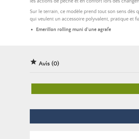
les actions de pêche et en confort lors des chang
Sur le terrain, ce modèle prend tout son sens dès 
qui veulent un accessoire polyvalent, pratique et f
Emerillon rolling muni d'une agrafe

Avis (0)