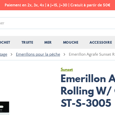
Paiement en 2x, 3x, 4x | à J+15, J+30 | Gratuit à partir de 50€
OCHET
TRUITE
MER
MOUCHE
ACCESSOIRE
tage
Emerillons pour la pêche
Emerillon Agrafe Sunset 
Sunset
Emerillon 
Rolling W/
ST-S-3005