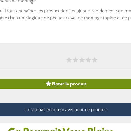
ements de montage.
qu’il faut enchaîner les prospections et ajuster rapidement son m
iable dans une logique de pêche active, de montage rapide et de p

Noter le produit
Il n'y a pas encore d'avis pour ce produit.