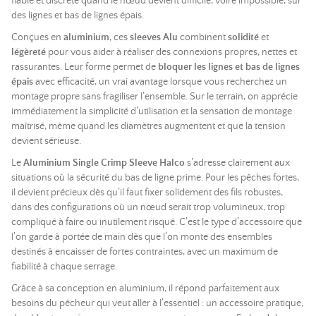
fiable et discrète quand le nœud devient difficile, voire impossible, sur
des lignes et bas de lignes épais.
Conçues en
aluminium
, ces
sleeves Alu
combinent
solidité
et
légèreté
pour vous aider à réaliser des connexions propres, nettes et
rassurantes. Leur forme permet de
bloquer les lignes et bas de lignes
épais
avec efficacité, un vrai avantage lorsque vous recherchez un
montage propre sans fragiliser l’ensemble. Sur le terrain, on apprécie
immédiatement la simplicité d’utilisation et la sensation de montage
maîtrisé, même quand les diamètres augmentent et que la tension
devient sérieuse.
Le
Aluminium Single Crimp Sleeve Halco
s’adresse clairement aux
situations où la sécurité du bas de ligne prime. Pour les pêches fortes,
il devient précieux dès qu’il faut fixer solidement des fils robustes,
dans des configurations où un nœud serait trop volumineux, trop
compliqué à faire ou inutilement risqué. C’est le type d’accessoire que
l’on garde à portée de main dès que l’on monte des ensembles
destinés à encaisser de fortes contraintes, avec un maximum de
fiabilité à chaque serrage.
Grâce à sa conception en aluminium, il répond parfaitement aux
besoins du pêcheur qui veut aller à l’essentiel : un accessoire pratique,