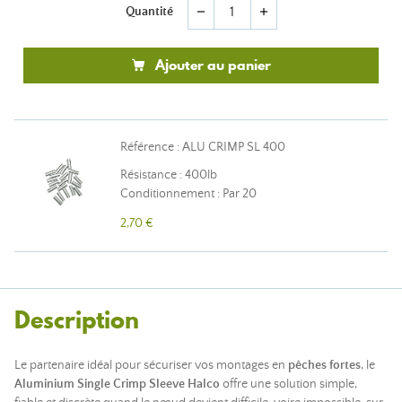
Quantité
remove
add
Ajouter au panier
Référence : ALU CRIMP SL 400
Résistance : 400lb
Conditionnement : Par 20
2,70 €
Description
Le partenaire idéal pour sécuriser vos montages en
pêches fortes
, le
Aluminium Single Crimp Sleeve Halco
offre une solution simple,