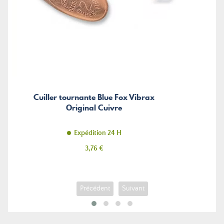
Cuiller tournante Blue Fox Vibrax
Original Cuivre
Expédition 24 H
Prix
3,76 €
Précédent
Suivant