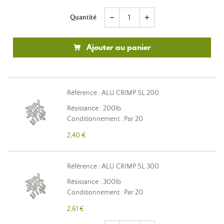
Quantité
remove
add
Ajouter au panier
Référence : ALU CRIMP SL 200
Résistance : 200lb
Conditionnement : Par 20
2,40 €
Référence : ALU CRIMP SL 300
Résistance : 300lb
Conditionnement : Par 20
2,61 €