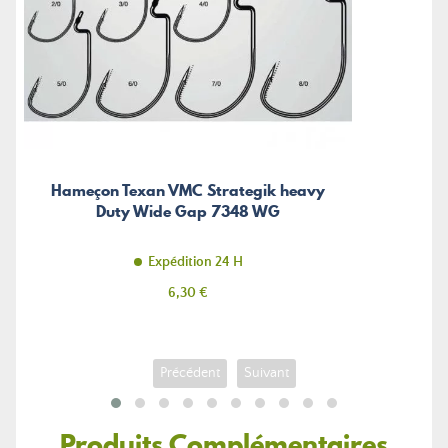
Hameçon Texan VMC Strategik heavy
Duty Wide Gap 7348 WG
Expédition 24 H
Prix
6,30 €
Précédent
Suivant
Produits Complémentaires