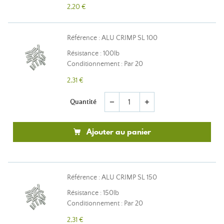
2,20 €
Référence : ALU CRIMP SL 100
Résistance : 100lb
Conditionnement : Par 20
2,31 €
Quantité
remove
add
Ajouter au panier
Référence : ALU CRIMP SL 150
Résistance : 150lb
Conditionnement : Par 20
2,31 €