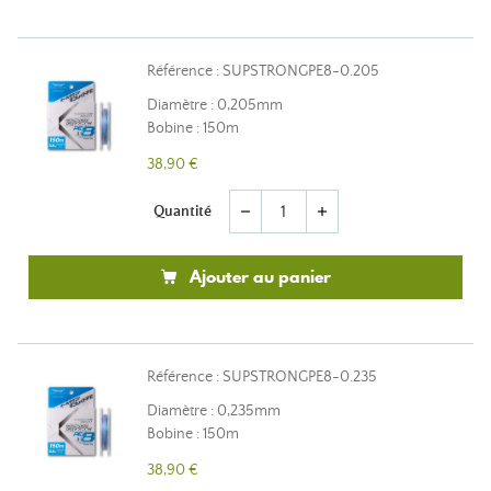
Référence : SUPSTRONGPE8-0.205
Diamètre : 0,205mm
Bobine : 150m
38,90 €
Quantité
remove
add
Ajouter au panier
Référence : SUPSTRONGPE8-0.235
Diamètre : 0,235mm
Bobine : 150m
38,90 €