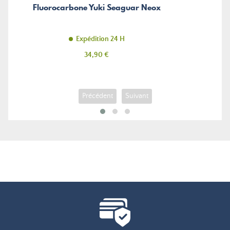
Fluorocarbone Yuki Seaguar Neox
Expédition 24 H
Prix
34,90 €
Précédent
Suivant