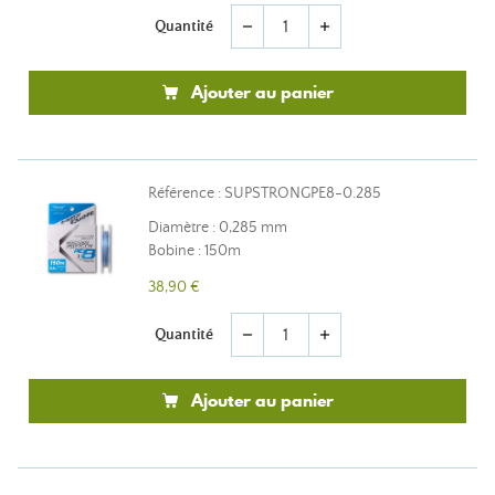
Quantité
remove
add
Ajouter au panier
Référence : SUPSTRONGPE8-0.285
Diamètre : 0,285 mm
Bobine : 150m
38,90 €
Quantité
remove
add
Ajouter au panier