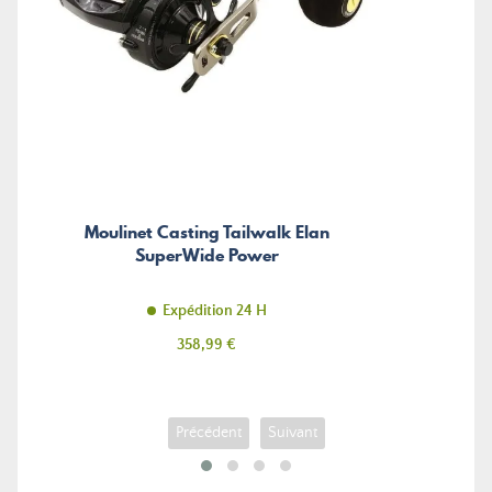
Moulinet Casting Tailwalk Elan
SuperWide Power
Expédition 24 H
Prix
358,99 €
Précédent
Suivant