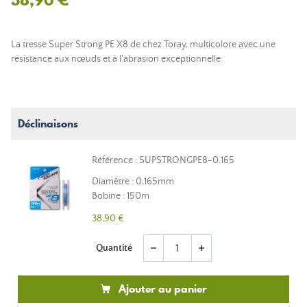
La tresse Super Strong PE X8 de chez Toray, multicolore avec une
résistance aux nœuds et à l'abrasion exceptionnelle.
Déclinaisons
Référence : SUPSTRONGPE8-0.165
Diamètre : 0,165mm
Bobine : 150m
38,90 €
Quantité
remove
add
Ajouter au panier