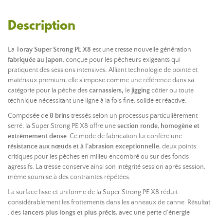
Description
La
Toray Super Strong PE X8
est une
tresse
nouvelle génération
fabriquée au Japon
, conçue pour les pêcheurs exigeants qui
pratiquent des sessions intensives. Alliant technologie de pointe et
matériaux premium, elle s'impose comme une référence dans sa
catégorie pour la pêche des
carnassiers,
le
jigging
côtier ou toute
technique nécessitant une ligne à la fois fine, solide et réactive.
Composée de
8 brins
tressés selon un processus particulièrement
serré, la Super Strong PE X8 offre une
section ronde
,
homogène et
extrêmement dense
. Ce mode de fabrication lui confère une
résistance aux nœuds et à l'abrasion exceptionnelle
, deux points
critiques pour les pêches en milieu encombré ou sur des fonds
agressifs. La tresse conserve ainsi son intégrité session après session,
même soumise à des contraintes répétées.
La surface lisse et uniforme de la Super Strong PE X8 réduit
considérablement les frottements dans les anneaux de canne. Résultat
: des
lancers plus longs et plus précis
, avec une perte d'énergie