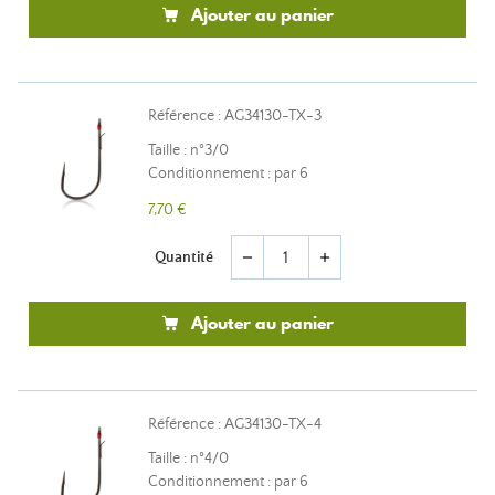
Ajouter au panier
Référence : AG34130-TX-3
Taille : n°3/0
Conditionnement : par 6
7,70 €
Quantité
remove
add
Ajouter au panier
Référence : AG34130-TX-4
Taille : n°4/0
Conditionnement : par 6