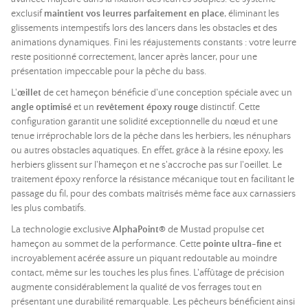
exclusif
maintient vos leurres parfaitement en place
, éliminant les
glissements intempestifs lors des lancers dans les obstacles et des
animations dynamiques. Fini les réajustements constants : votre leurre
reste positionné correctement, lancer après lancer, pour une
présentation impeccable pour la pêche du bass.
L'
œillet
de cet hameçon bénéficie d'une conception spéciale avec un
angle optimisé
et un
revêtement époxy rouge
distinctif. Cette
configuration garantit une solidité exceptionnelle du nœud et une
tenue irréprochable lors de la pêche dans les herbiers, les nénuphars
ou autres obstacles aquatiques. En effet, grâce à la résine epoxy, les
herbiers glissent sur l'hameçon et ne s'accroche pas sur l'oeillet. Le
traitement époxy renforce la résistance mécanique tout en facilitant le
passage du fil, pour des combats maîtrisés même face aux carnassiers
les plus combatifs.
La technologie exclusive
AlphaPoint®
de Mustad propulse cet
hameçon au sommet de la performance. Cette
pointe ultra-fine
et
incroyablement acérée assure un piquant redoutable au moindre
contact, même sur les touches les plus fines. L'affûtage de précision
augmente considérablement la qualité de vos ferrages tout en
présentant une durabilité remarquable. Les pêcheurs bénéficient ainsi