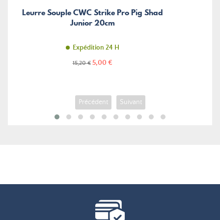
Leurre Souple CWC Strike Pro Pig Shad
Junior 20cm
Expédition 24 H
Prix
Prix
5,00 €
15,20 €
de
base
Précédent
Suivant