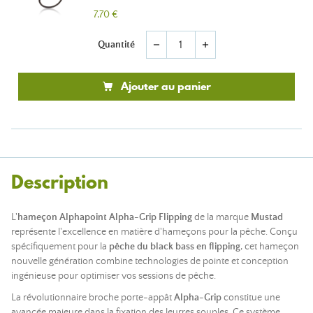
7,70 €
Quantité
remove
add
Ajouter au panier
Description
L'
hameçon Alphapoint Alpha-Grip Flipping
de la marque
Mustad
représente l'excellence en matière d'hameçons pour la pêche. Conçu
spécifiquement pour la
pêche du black bass en flipping
, cet hameçon
nouvelle génération combine technologies de pointe et conception
ingénieuse pour optimiser vos sessions de pêche.
La révolutionnaire broche porte-appât
Alpha-Grip
constitue une
avancée majeure dans la fixation des leurres souples. Ce système