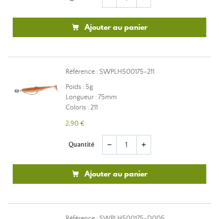
Ajouter au panier
Référence : SWPLH500175-211
Poids : 5g
Longueur : 75mm
Coloris : 211
2,90 €
Quantité
remove
add
Ajouter au panier
Référence : SWPLH500175-D005