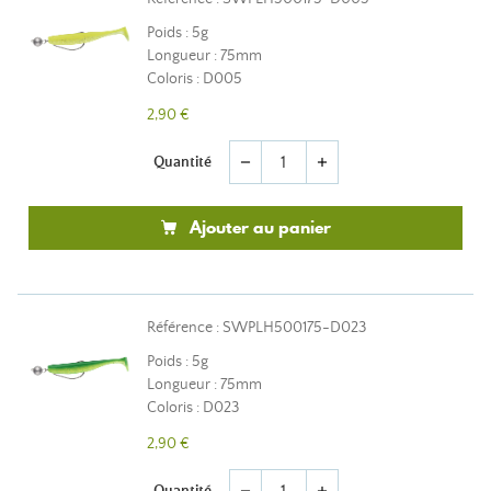
Poids : 5g
Longueur : 75mm
Coloris : D005
2,90 €
Quantité
remove
add
Ajouter au panier
Référence : SWPLH500175-D023
Poids : 5g
Longueur : 75mm
Coloris : D023
2,90 €
Quantité