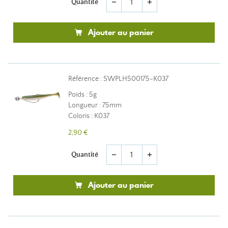
Quantité
remove
add
Ajouter au panier
Référence : SWPLH500175-K037
Poids : 5g
Longueur : 75mm
Coloris : K037
2,90 €
Quantité
remove
add
Ajouter au panier