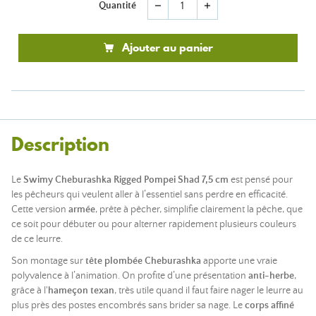
Quantité
remove
add
Ajouter au panier
Description
Le
Swimy Cheburashka Rigged Pompei Shad 7,5 cm
est pensé pour
les pêcheurs qui veulent aller à l’essentiel sans perdre en efficacité.
Cette version
armée
, prête à pêcher, simplifie clairement la pêche, que
ce soit pour débuter ou pour alterner rapidement plusieurs couleurs
de ce leurre.
Son montage sur
tête plombée Cheburashka
apporte une vraie
polyvalence à l’animation. On profite d’une présentation
anti-herbe
,
grâce à l'
hameçon texan
, très utile quand il faut faire nager le leurre au
plus près des postes encombrés sans brider sa nage. Le
corps affiné