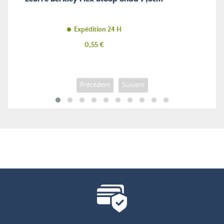
Expédition 24 H
Prix
0,55 €
Précédent
Suivant