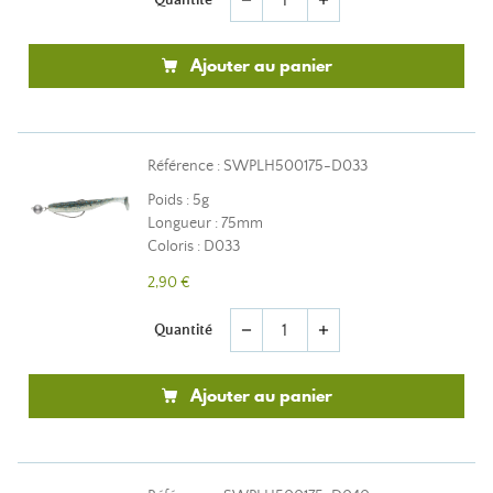
remove
add
Ajouter au panier
Référence : SWPLH500175-D033
Poids : 5g
Longueur : 75mm
Coloris : D033
2,90 €
Quantité
remove
add
Ajouter au panier