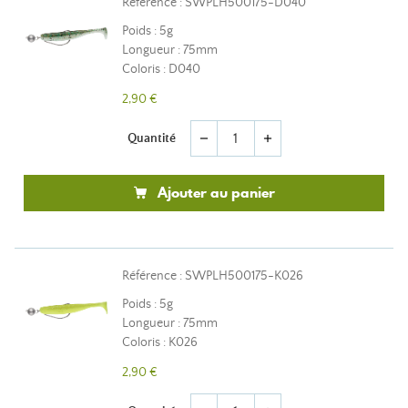
Référence : SWPLH500175-D040
Poids : 5g
Longueur : 75mm
Coloris : D040
2,90 €
Quantité
remove
add
Ajouter au panier
Référence : SWPLH500175-K026
Poids : 5g
Longueur : 75mm
Coloris : K026
2,90 €