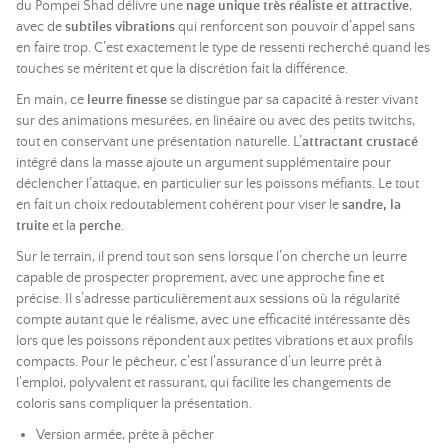
du Pompei Shad délivre une
nage unique très réaliste et attractive
,
avec de
subtiles vibrations
qui renforcent son pouvoir d’appel sans
en faire trop. C’est exactement le type de ressenti recherché quand les
touches se méritent et que la discrétion fait la différence.
En main, ce
leurre finesse
se distingue par sa capacité à rester vivant
sur des animations mesurées, en linéaire ou avec des petits twitchs,
tout en conservant une présentation naturelle. L’
attractant crustacé
intégré dans la masse ajoute un argument supplémentaire pour
déclencher l’attaque, en particulier sur les poissons méfiants. Le tout
en fait un choix redoutablement cohérent pour viser le
sandre, la
truite
et la
perche
.
Sur le terrain, il prend tout son sens lorsque l’on cherche un leurre
capable de prospecter proprement, avec une approche fine et
précise. Il s’adresse particulièrement aux sessions où la régularité
compte autant que le réalisme, avec une efficacité intéressante dès
lors que les poissons répondent aux petites vibrations et aux profils
compacts. Pour le pêcheur, c’est l’assurance d’un leurre prêt à
l’emploi, polyvalent et rassurant, qui facilite les changements de
coloris sans compliquer la présentation.
Version armée, prête à pêcher