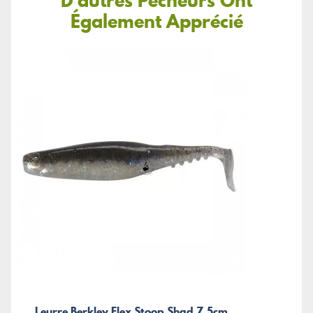
D'autres Pêcheurs Ont
Également Apprécié
Leurre Berkley Flex Stoop Shad 7,5cm