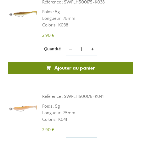
Référence : SWPLH500175-K038
Poids : 5g
Longueur : 75mm
Coloris : K038
2,90 €
Quantité
remove
add
Ajouter au panier
Référence : SWPLH500175-K041
Poids : 5g
Longueur : 75mm
Coloris : K041
2,90 €