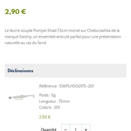
2,90 €
Le leurre souple Pompei Shad 7,5cm monté sur Cheburashka de la
marque Swimy, un ensemble articulé parfait pour une présentation
naturelle au ras du fond.
Déclinaisons
Référence : SWPLH500175-201
Poids : 5g
Longueur : 75mm
Coloris : 201
2,90 €
Quantité
remove
add