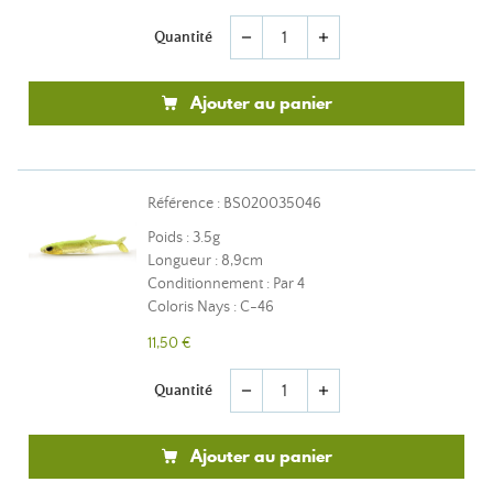
Quantité
remove
add
Ajouter au panier
Référence : BS020035046
Poids : 3.5g
Longueur : 8,9cm
Conditionnement : Par 4
Coloris Nays : C-46
11,50 €
Quantité
remove
add
Ajouter au panier