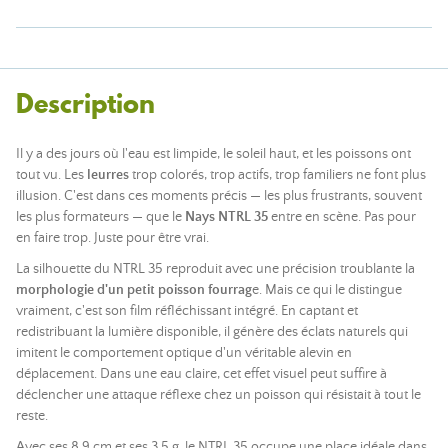
Description
Il y a des jours où l'eau est limpide, le soleil haut, et les poissons ont
tout vu. Les
leurres
trop colorés, trop actifs, trop familiers ne font plus
illusion. C'est dans ces moments précis — les plus frustrants, souvent
les plus formateurs — que le
Nays NTRL 35
entre en scène. Pas pour
en faire trop. Juste pour être vrai.
La silhouette du NTRL 35 reproduit avec une précision troublante la
morphologie d'un petit poisson fourrag
e. Mais ce qui le distingue
vraiment, c'est son film réfléchissant intégré. En captant et
redistribuant la lumière disponible, il génère des éclats naturels qui
imitent le comportement optique d'un véritable alevin en
déplacement. Dans une eau claire, cet effet visuel peut suffire à
déclencher une attaque réflexe chez un poisson qui résistait à tout le
reste.
Avec ses 8,9 cm et ses 3,5 g, le NTRL 35 occupe une place idéale dans