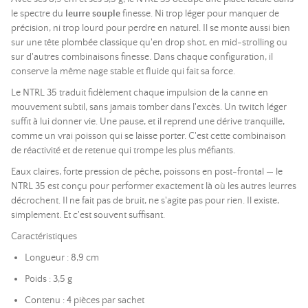
le spectre du
leurre souple
finesse. Ni trop léger pour manquer de
précision, ni trop lourd pour perdre en naturel. Il se monte aussi bien
sur une tête plombée classique qu'en drop shot, en mid-strolling ou
sur d'autres combinaisons finesse. Dans chaque configuration, il
conserve la même nage stable et fluide qui fait sa force.
Le NTRL 35 traduit fidèlement chaque impulsion de la canne en
mouvement subtil, sans jamais tomber dans l'excès. Un twitch léger
suffit à lui donner vie. Une pause, et il reprend une dérive tranquille,
comme un vrai poisson qui se laisse porter. C'est cette combinaison
de réactivité et de retenue qui trompe les plus méfiants.
Eaux claires, forte pression de pêche, poissons en post-frontal — le
NTRL 35 est conçu pour performer exactement là où les autres leurres
décrochent. Il ne fait pas de bruit, ne s'agite pas pour rien. Il existe,
simplement. Et c'est souvent suffisant.
Caractéristiques
Longueur : 8,9 cm
Poids : 3,5 g
Contenu : 4 pièces par sachet