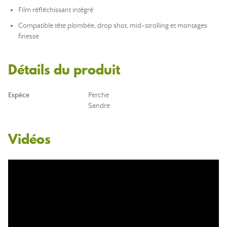
Film réfléchissant intégré
Compatible tête plombée, drop shot, mid-strolling et montages
finesse
Détails du produit
Espèce
Perche
Sandre
Vidéos