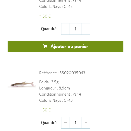
Conditionnement : Par 4
Coloris Nays : C-42
11,50 €
Quantité
remove
add
Ajouter au panier
Référence : BS020035043
Poids : 3.5g
Longueur : 8,9cm
Conditionnement : Par 4
Coloris Nays : C-43
11,50 €
Quantité
remove
add