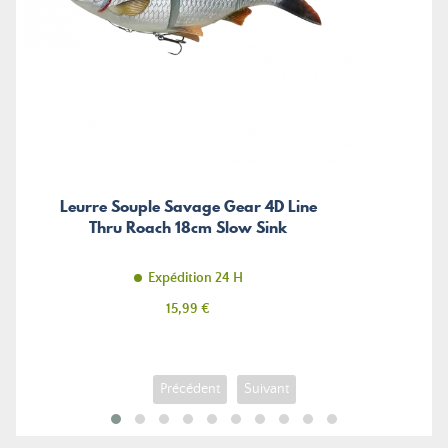
Leurre Souple Savage Gear 4D Line
Thru Roach 18cm Slow Sink
Expédition 24 H
Prix
15,99 €
Précédent
Suivant