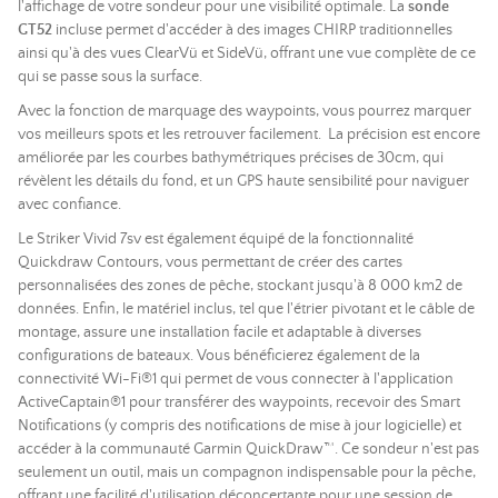
l'affichage de votre sondeur pour une visibilité optimale. La
sonde
GT52
incluse permet d'accéder à des images CHIRP traditionnelles
ainsi qu'à des vues ClearVü et SideVü, offrant une vue complète de ce
qui se passe sous la surface.
Avec la fonction de marquage des waypoints, vous pourrez marquer
vos meilleurs spots et les retrouver facilement. La précision est encore
améliorée par les courbes bathymétriques précises de 30cm, qui
révèlent les détails du fond, et un GPS haute sensibilité pour naviguer
avec confiance.
Le Striker Vivid 7sv est également équipé de la fonctionnalité
Quickdraw Contours, vous permettant de créer des cartes
personnalisées des zones de pêche, stockant jusqu'à 8 000 km2 de
données. Enfin, le matériel inclus, tel que l'étrier pivotant et le câble de
montage, assure une installation facile et adaptable à diverses
configurations de bateaux. Vous bénéficierez également de la
connectivité Wi-Fi®1 qui permet de vous connecter à l'application
ActiveCaptain®1 pour transférer des waypoints, recevoir des Smart
Notifications (y compris des notifications de mise à jour logicielle) et
accéder à la communauté Garmin QuickDraw™. Ce sondeur n'est pas
seulement un outil, mais un compagnon indispensable pour la pêche,
offrant une facilité d'utilisation déconcertante pour une session de