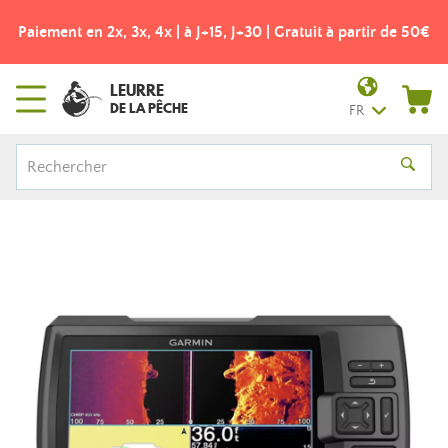
Paiement en 2x, 3x, 4x | à J+15, J+30 | Gratuit à partir de 50€
LEURRE
DE LA PÊCHE
FR