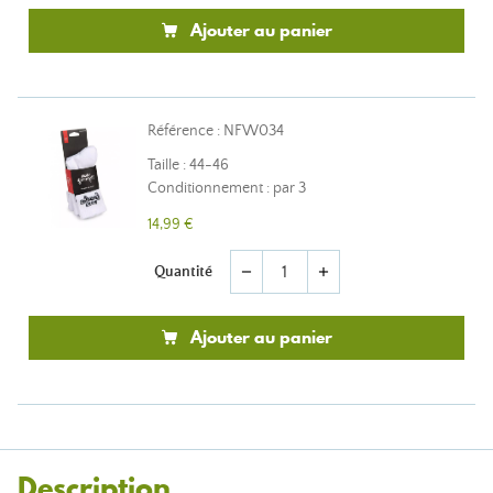
Ajouter au panier
Référence : NFW034
Taille : 44-46
Conditionnement : par 3
14,99 €
Quantité
remove
add
Ajouter au panier
Description