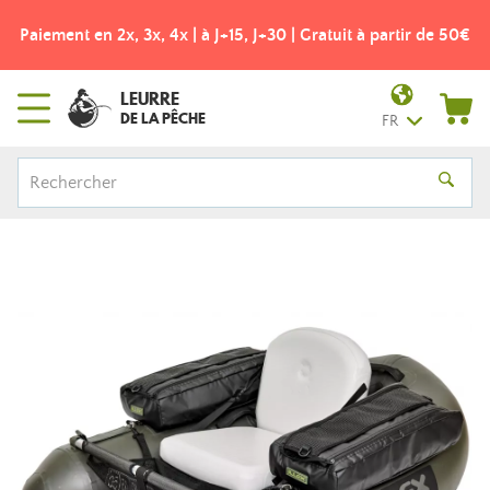
Paiement en 2x, 3x, 4x | à J+15, J+30 | Gratuit à partir de 50€
LEURRE
DE LA PÊCHE
FR