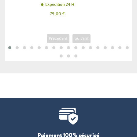
Expédition 24 H
Prix
79,00 €
Précédent
Suivant
Paiement 100% sécurisé