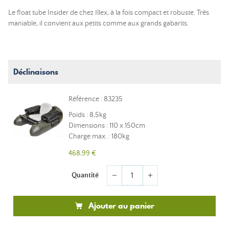
Le float tube Insider de chez Illex, à la fois compact et robuste. Très
maniable, il convient aux petits comme aux grands gabarits.
Déclinaisons
Référence : 83235
Poids : 8,5kg
Dimensions : 110 x 150cm
Charge max. : 180kg
468,99 €
Quantité
remove
add
Ajouter au panier