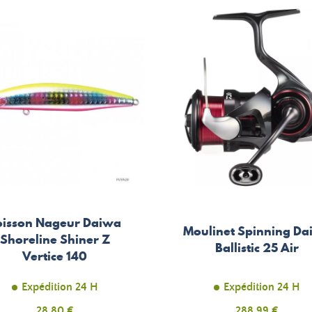
oisson Nageur Daiwa
Moulinet Spinning Da
Shoreline Shiner Z
Ballistic 25 Air
Vertice 140
Expédition 24 H
Expédition 24 H
Prix
28,80 €
Prix
288,99 €