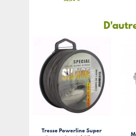
D'autr
Tresse Powerline Super
M