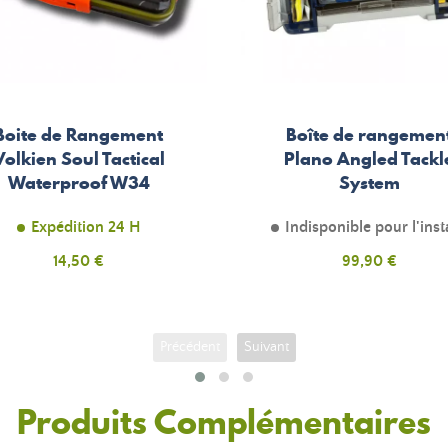
Boite de Rangement
Boîte de rangemen
Volkien Soul Tactical
Plano Angled Tackl
Waterproof W34
System
Expédition 24 H
Indisponible pour l'inst
Prix
14,50 €
Prix
99,90 €
Précédent
Suivant
Produits Complémentaires