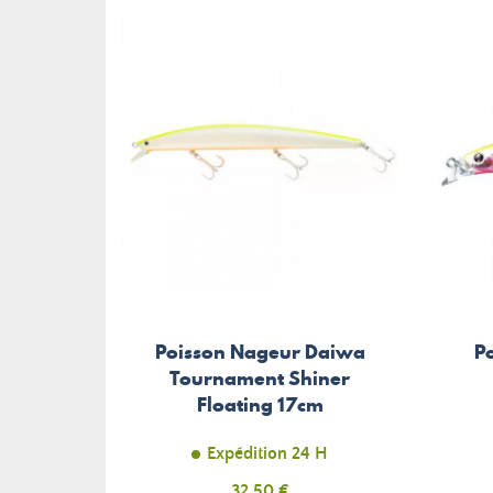
Poisson Nageur Daiwa
P
Tournament Shiner
Floating 17cm
Expédition 24 H
Prix
32,50 €