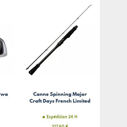
iwa
Canne Spinning Major
Craft Days French Limited
Expédition 24 H
Prix
327,60 €