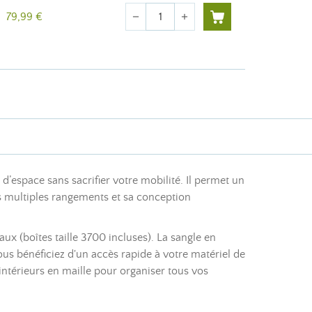
Quantité
79,99 €
remove
add
 d’espace sans sacrifier votre mobilité. Il permet un
s multiples rangements et sa conception
x (boîtes taille 3700 incluses). La sangle en
us bénéficiez d'un accès rapide à votre matériel de
ntérieurs en maille pour organiser tous vos