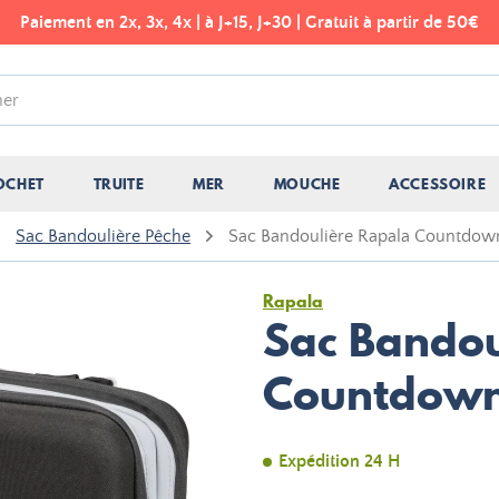
Paiement en 2x, 3x, 4x | à J+15, J+30 | Gratuit à partir de 50€
OCHET
TRUITE
MER
MOUCHE
ACCESSOIRE
Sac Bandoulière Pêche
Sac Bandoulière Rapala Countdown
Rapala
Sac Bandou
Countdown 
Expédition 24 H