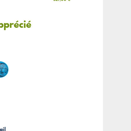
pprécié
ail