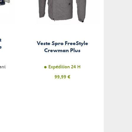
t
Veste Spro FreeStyle
Vest
e
Crewman Plus
Pro 
ant
Expédition 24 H
Prix
99,99 €