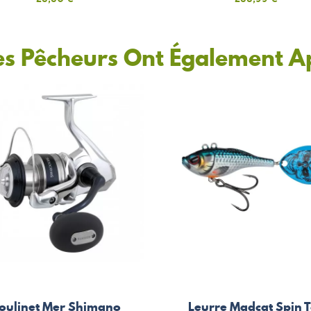
es Pêcheurs Ont Également A
oulinet Mer Shimano
Leurre Madcat Spin T