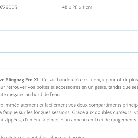
0726005
48 x 28 x 11cm
n Slingbag Pro XL
. Ce sac bandoulière est conçu pour offrir plus
r retrouver vos boîtes et accessoires en un geste, tandis que se
té inégalés au bord de l’eau.
re immédiatement et facilement vos deux compartiments principau
fatigue sur les longues sessions. Grâce aux doubles curseurs, vo
 zippées, d'un étui à pince, d'un anneau en D et de rangements i
s de pêche et adaptable selon vos besoins.