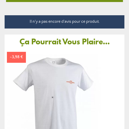
Il n'y a pas encore d'avis pour ce produit.
Ça Pourrait Vous Plaire...
-3,98 €