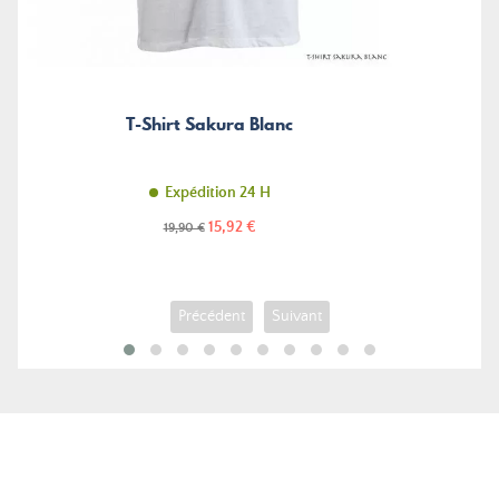
T-Shirt Sakura Blanc
Expédition 24 H
Prix
Prix
15,92 €
19,90 €
de
base
Précédent
Suivant