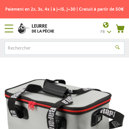
Paiement en 2x, 3x, 4x | à J+15, J+30 | Gratuit à partir de 50€
LEURRE
DE LA PÊCHE
FR