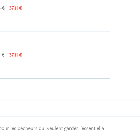
 €
37,11 €
 €
37,11 €
pour les pêcheurs qui veulent garder l’essentiel à