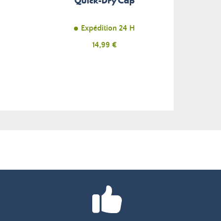
Quick-Dry Cap
Expédition 24 H
Prix
14,99 €