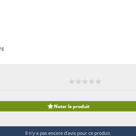
ng

Noter le produit
Il n'y a pas encore d'avis pour ce produit.