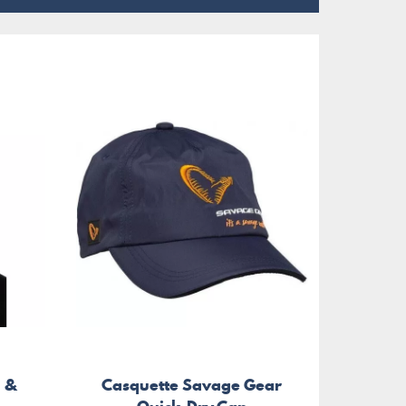
 &
Casquette Savage Gear
Sac