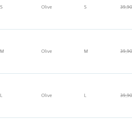
S
Olive
S
39,90
-M
Olive
M
39,90
L
Olive
L
39,90