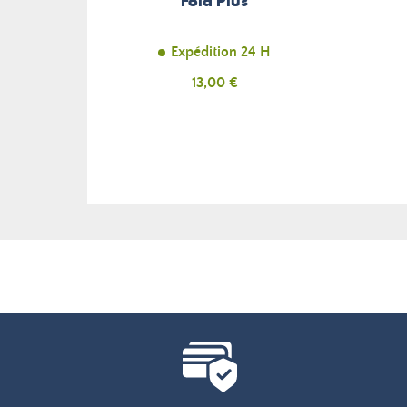
Fold Plus
Expédition 24 H
Prix
13,00 €