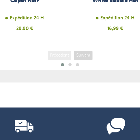
Capot Noir
White Bobble Hat
Expédition 24 H
Expédition 24 H
Prix
29,90 €
Prix
16,99 €
Précédent
Suivant