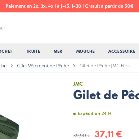
Paiement en 2x, 3x, 4x | à J+15, J+30 | Gratuit à partir de 50€
OCHET
TRUITE
MER
MOUCHE
ACCESSOIRE
che
Gilet Vêtement de Pêche
Gilet de Pêche JMC First
JMC
Gilet de Pê
Expédition 24 H
37,11 €
39,90 €