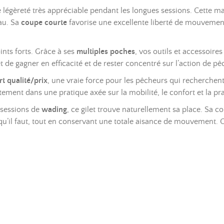
de légèreté très appréciable pendant les longues sessions. Cette m
au. Sa
coupe courte
favorise une excellente liberté de mouvement
oints forts. Grâce à ses
multiples poches
, vos outils et accessoire
et de gagner en efficacité et de rester concentré sur l’action de 
rt qualité/prix
, une vraie force pour les pêcheurs qui recherchen
aitement dans une pratique axée sur la mobilité, le confort et la pra
 sessions de
wading
, ce gilet trouve naturellement sa place. Sa c
qu’il faut, tout en conservant une totale aisance de mouvement. C