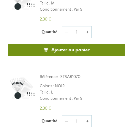
Taille : M
Conditionnement : Par 9
2,30 €
Quantité
remove
add
Ajouter au panier
Référence : STSAB1070L
Coloris : NOIR
Taille : L
Conditionnement : Par 9
2,30 €
Quantité
remove
add