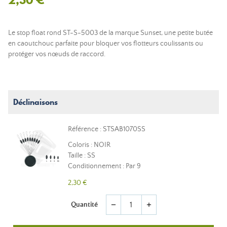
Le stop float rond ST-S-5003 de la marque Sunset, une petite butée
en caoutchouc parfaite pour bloquer vos flotteurs coulissants ou
protéger vos nœuds de raccord.
Déclinaisons
Référence : STSAB1070SS
Coloris : NOIR
Taille : SS
Conditionnement : Par 9
2,30 €
Quantité
remove
add