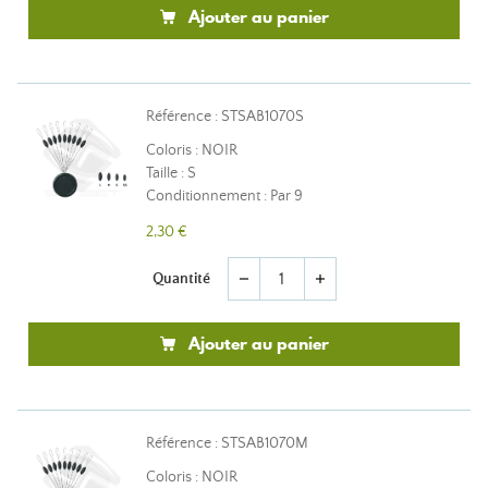
Ajouter au panier
Référence : STSAB1070S
Coloris : NOIR
Taille : S
Conditionnement : Par 9
2,30 €
Quantité
remove
add
Ajouter au panier
Référence : STSAB1070M
Coloris : NOIR