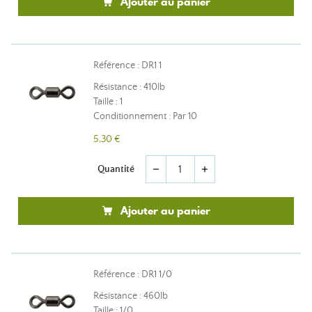
Ajouter au panier
Référence : DR1 1
Résistance : 410lb
Taille : 1
Conditionnement : Par 10
5,30 €
Quantité
remove
add
Ajouter au panier
Référence : DR1 1/0
Résistance : 460lb
Taille : 1/0