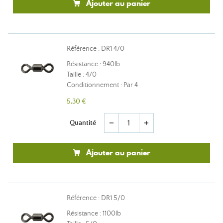
Ajouter au panier
Référence : DR1 4/0
Résistance : 940lb
Taille : 4/0
Conditionnement : Par 4
5,30 €
Quantité
remove
add
Ajouter au panier
Référence : DR1 5/0
Résistance : 1100lb