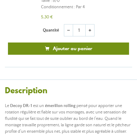
Taille : 5/0
Conditionnement : Par 4
5,30 €
Quantité
remove
add
Ajouter au panier
Description
Le
Decoy DR-1
est un
émerillon rolling
pensé pour apporter une
rotation régulière et fiable sur vos montages, avec une sensation de
fluidité qui se fait tout de suite oublier au bord de l’eau. Quand le
montage travaille proprement, la ligne garde son naturel et le pêcheur
profite d’un ensemble plus net, plus stable et plus agréable à utiliser.