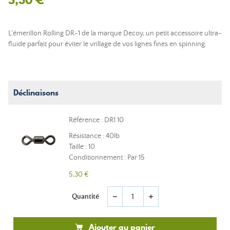
L'émerillon Rolling DR-1 de la marque Decoy, un petit accessoire ultra-
fluide parfait pour éviter le vrillage de vos lignes fines en spinning.
Déclinaisons
Référence : DR1 10
Résistance : 40lb
Taille : 10
Conditionnement : Par 15
5,30 €
Quantité
remove
add
Ajouter au panier