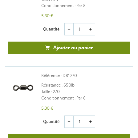
Conditionnement : Par 8
5,30 €
Quantité
remove
add
Ajouter au panier
Référence : DR1 2/0
Résistance : 650lb
Taille : 2/0
Conditionnement : Par 6
5,30 €
Quantité
remove
add