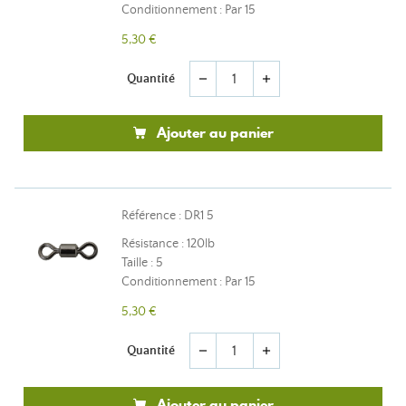
Conditionnement : Par 15
5,30 €
Quantité
remove
add
Ajouter au panier
Référence : DR1 5
Résistance : 120lb
Taille : 5
Conditionnement : Par 15
5,30 €
Quantité
remove
add
Ajouter au panier