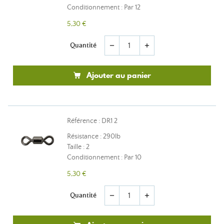
Conditionnement : Par 12
5,30 €
Quantité
remove
add
Ajouter au panier
Référence : DR1 2
Résistance : 290lb
Taille : 2
Conditionnement : Par 10
5,30 €
Quantité
remove
add