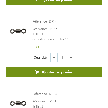
Référence : DR1 4
Résistance : 180lb
Taille : 4
Conditionnement : Par 12
5,30 €
Quantité
remove
add
Ajouter au panier
Référence : DR1 3
Résistance : 210lb
Taille : 3