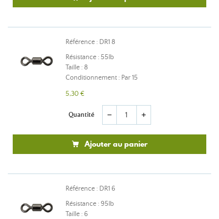
Référence : DR1 8
Résistance : 55lb
Taille : 8
Conditionnement : Par 15
5,30 €
Quantité
remove
add
Ajouter au panier
Référence : DR1 6
Résistance : 95lb
Taille : 6