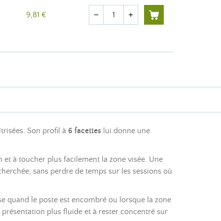
Quantité
9,81 €
remove
add
risées. Son profil à
6 facettes
lui donne une
ion et à toucher plus facilement la zone visée. Une
herchée, sans perdre de temps sur les sessions où
use quand le poste est encombré ou lorsque la zone
résentation plus fluide et à rester concentré sur