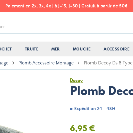
Paiement en 2x, 3x, 4x | à J+15, J+30 | Gratuit à partir de 50€
OCHET
TRUITE
MER
MOUCHE
ACCESSOIRE
tage
Plomb Accessoire Montage
Plomb Decoy Ds 8 Type
Decoy
Plomb Deco
Expédition 24 - 48H
6,95 €