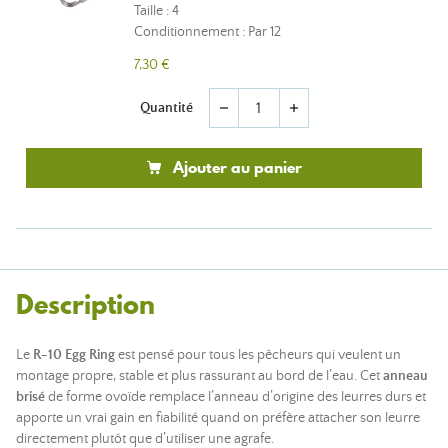
Taille : 4
Conditionnement : Par 12
7,30 €
Quantité
remove
add
Ajouter au panier
Description
Le
R-10 Egg Ring
est pensé pour tous les pêcheurs qui veulent un
montage propre, stable et plus rassurant au bord de l’eau. Cet
anneau
brisé
de forme ovoïde remplace l’anneau d’origine des leurres durs et
apporte un vrai gain en fiabilité quand on préfère attacher son leurre
directement plutôt que d’utiliser une agrafe.