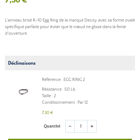
L'anneau brisé R-10 Egg Ring de la marque Decoy, avec sa forme ovale
spécifique parfaite pour éviter que le nœud ne glisse dans la fente
d'ouverture.
Déclinaisons
Référence : EGG RING 2
Résistance : 50 Lb
Taille : 2
Conditionnement : Par 12
7,30 €
Quantité
remove
add