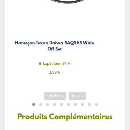
Hameçon Texan Daiwa SAQSAS Wide
Off Set
Expédition 24 H
Prix
3,99 €
Précédent
Suivant
Produits Complémentaires