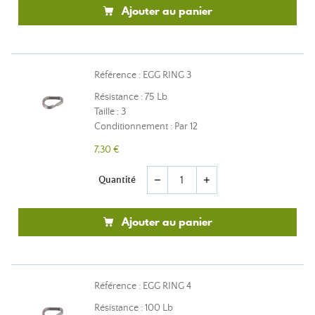
Ajouter au panier
Référence : EGG RING 3
Résistance : 75 Lb
Taille : 3
Conditionnement : Par 12
7,30 €
Quantité
remove
add
Ajouter au panier
Référence : EGG RING 4
Résistance : 100 Lb