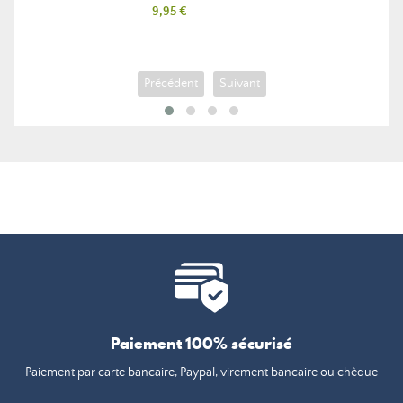
Prix
9,95 €
Précédent
Suivant
Paiement 100% sécurisé
Paiement par carte bancaire, Paypal, virement bancaire ou chèque