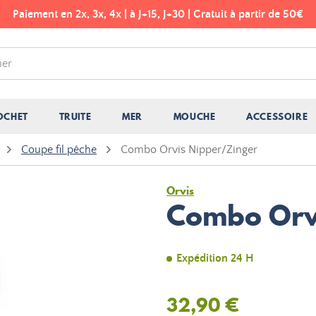
Paiement en 2x, 3x, 4x | à J+15, J+30 | Gratuit à partir de 50€
OCHET
TRUITE
MER
MOUCHE
ACCESSOIRE
Coupe fil pêche
Combo Orvis Nipper/Zinger
Orvis
Combo Orv
Expédition 24 H
32,90 €