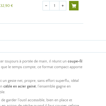
Quantité
32,90 €
remove
add
er toujours à portée de main, il réunit un
coupe-fil
t et que le temps compte, ce format compact apporte
 un geste net, propre, sans effort superflu, idéal
on
câble en acier gainé
, l’ensemble gagne en
ble.
 de garder l’outil accessible, bien en place et
 en action de pêche quand il faut couper, refaire