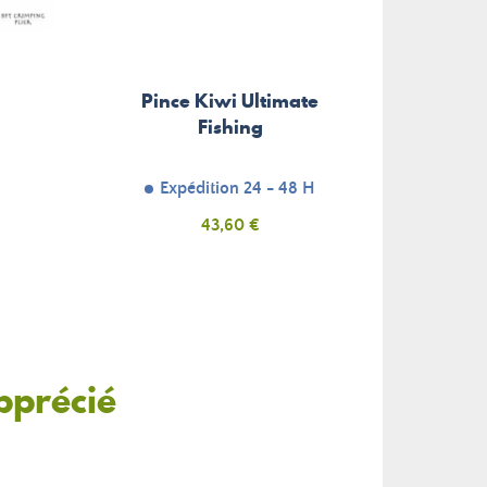
Pince Kiwi Ultimate
Pince
Fishing
Expédition 24 - 48 H
Prix
43,60 €
pprécié