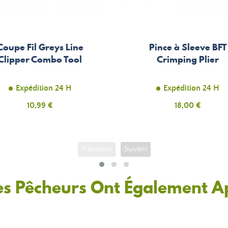
Coupe Fil Greys Line
Pince à Sleeve BFT
Clipper Combo Tool
Crimping Plier
Expédition 24 H
Expédition 24 H
Prix
10,99 €
Prix
18,00 €
Précédent
Suivant
es Pêcheurs Ont Également A