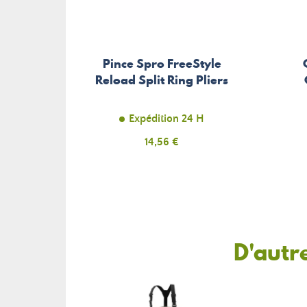
Pince Spro FreeStyle
Reload Split Ring Pliers
Expédition 24 H
Prix
14,56 €
D'autr