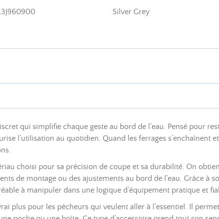
3J960900
Silver Grey
cret qui simplifie chaque geste au bord de l’eau. Pensé pour rest
curise l’utilisation au quotidien. Quand les ferrages s’enchaînen
ons.
riau choisi pour sa précision de coupe et sa durabilité. On obtient
ments de montage ou des ajustements au bord de l’eau. Grâce à s
gréable à manipuler dans une logique d’équipement pratique et fia
rai plus pour les pêcheurs qui veulent aller à l’essentiel. Il permet
une poche ou une boîte. Ce type d’accessoire prend tout son sens