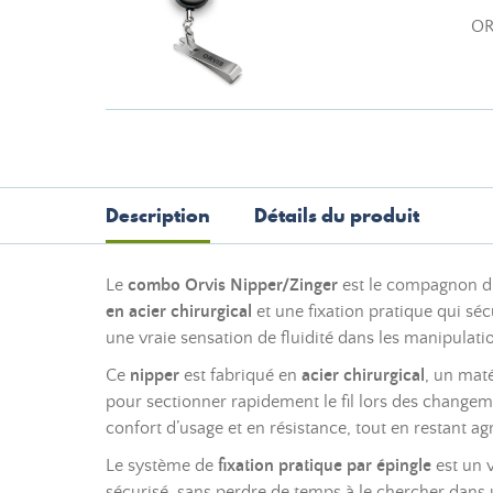
OR
Description
Détails du produit
Le
combo Orvis Nipper/Zinger
est le compagnon dis
en acier chirurgical
et une fixation pratique qui sé
une vraie sensation de fluidité dans les manipulati
Ce
nipper
est fabriqué en
acier chirurgical
, un maté
pour sectionner rapidement le fil lors des change
confort d’usage et en résistance, tout en restant a
Le système de
fixation pratique par épingle
est un v
sécurisé, sans perdre de temps à le chercher dans 