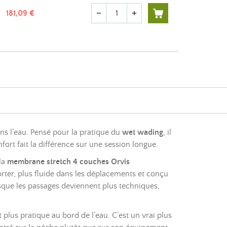
Quantité
181,09 €
remove
add
ans l’eau. Pensé pour la pratique du
wet wading
, il
rt fait la différence sur une session longue.
 la
membrane stretch 4 couches Orvis
orter, plus fluide dans les déplacements et conçu
sque les passages deviennent plus techniques,
 plus pratique au bord de l’eau. C’est un vrai plus