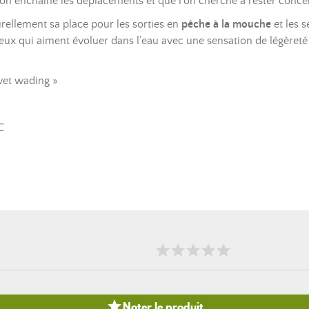
 on enchaîne les déplacements et que l’on cherche à rester conce
ellement sa place pour les sorties en
pêche à la mouche
et les 
e à ceux qui aiment évoluer dans l’eau avec une sensation de légèreté
wet wading »
C

Noter le produit