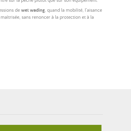
ntré sur la pêche plutôt que sur son équipement.
sessions de
wet wading
, quand la mobilité, l’aisance
 maîtrisée, sans renoncer à la protection et à la