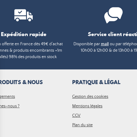
Expédition rapide
Service client réacti
n offerte en France dès 49€ d’achat
Disponible par
mail
ou par téléphon
annes & produits encombrants +1m
10h00 à 12h00 & de 13h00 à 1
lés) 98% des produits en stock
RODUITS & NOUS
PRATIQUE & LÉGAL
gements
Gestion des cookies
es-nous ?
Mentions légales
CGV
Plan du site