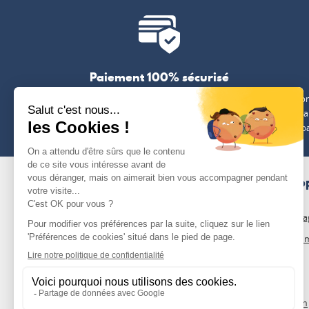
Paiement 100% sécurisé
Paiement par carte bancaire, Paypal, virement
Livraiso
bancaire ou chèque
(hors c
embal
NOS P
Nos enga
Qui somm
Le blog
FAQ
Besoin d'un conseil, d'un devis ou de vérifier
Affiliation
une disponibilité ?