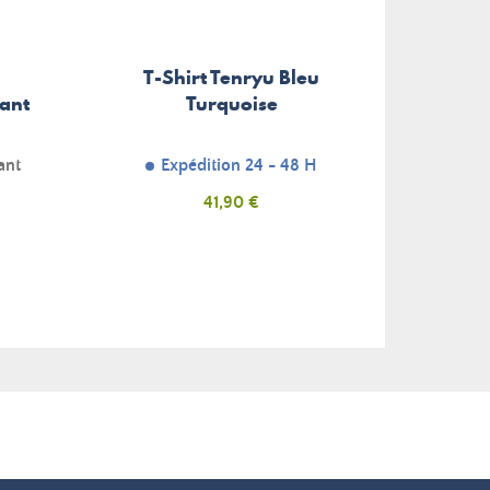
Boî
T-Shirt Tenryu Bleu
P
fant
Turquoise
S
ant
Expédition 24 - 48 H
Prix
41,90 €