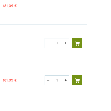
181,09 €
Quantité
remove
add
Quantité
181,09 €
remove
add