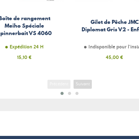
Boîte de rangement
Gilet de Pêche JMC
Meiho Spéciale
Diplomat Gris V2 - En
pinnerbait VS 4060
Expédition 24 H
Indisponible pour l'inst
Prix
15,10 €
Prix
45,00 €
Précédent
Suivant