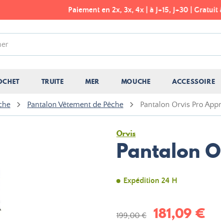
Paiement en 2x, 3x, 4x | à J+15, J+30 | Gratuit à partir de 50€
OCHET
TRUITE
MER
MOUCHE
ACCESSOIRE
che
Pantalon Vêtement de Pêche
Pantalon Orvis Pro App
Orvis
Pantalon O
Expédition 24 H
181,09 €
199,00 €