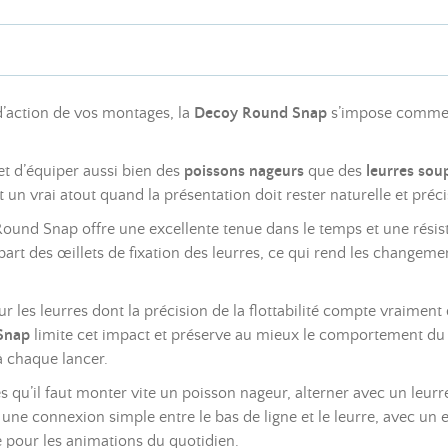
 d’action de vos montages, la
Decoy Round Snap
s’impose comm
et d’équiper aussi bien des
poissons nageurs
que des
leurres sou
n vrai atout quand la présentation doit rester naturelle et préci
 Round Snap offre une excellente tenue dans le temps et une résis
plupart des œillets de fixation des leurres, ce qui rend les change
r les leurres dont la précision de la flottabilité compte vraiment
Snap
limite cet impact et préserve au mieux le comportement du le
à chaque lancer.
ès qu’il faut monter vite un poisson nageur, alterner avec un leurre
ne connexion simple entre le bas de ligne et le leurre, avec un ex
 pour les animations du quotidien.