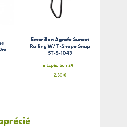
Emerillon Agrafe Sunset
Lance
ne
Rolling W/ T-Shape Snap
Fil 
00m
ST-S-1043
Expédition 24 H
Prix
2,30 €
pprécié