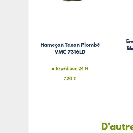
Em
Hameçon Texan Plombé
Bb
VMC 7316LD
Expédition 24 H
Prix
7,20 €
D'autr