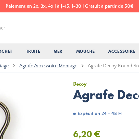
Paiement en 2x, 3x, 4x | à J+15, J+30 | Gratuit à partir de 50€
OCHET
TRUITE
MER
MOUCHE
ACCESSOIRE
tage
Agrafe Accessoire Montage
Agrafe Decoy Round S
Decoy
Agrafe De
Expédition 24 - 48 H
6,20 €