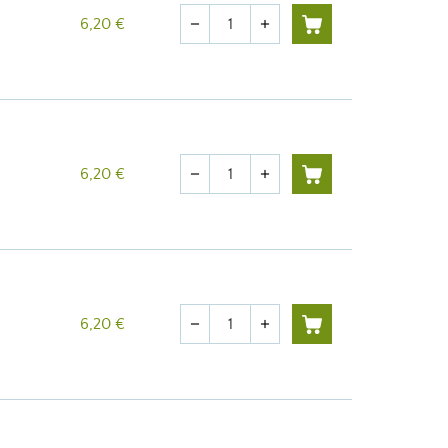
Quantité
6,20 €
remove
add
Quantité
6,20 €
remove
add
Quantité
6,20 €
remove
add