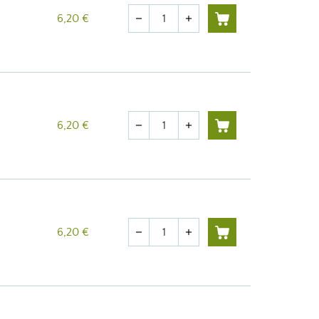
Quantité
6,20 €
remove
add
Quantité
6,20 €
remove
add
Quantité
6,20 €
remove
add