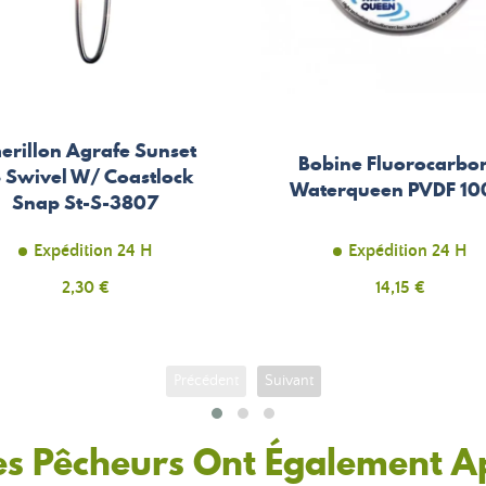
erillon Agrafe Sunset
Bobine Fluorocarbo
 Swivel W/ Coastlock
Waterqueen PVDF 1
Snap St-S-3807
Expédition 24 H
Expédition 24 H
Prix
2,30 €
Prix
14,15 €
Précédent
Suivant
es Pêcheurs Ont Également A