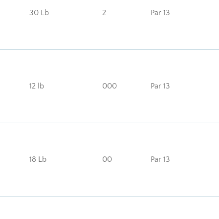
30 Lb
2
Par 13
12 lb
000
Par 13
18 Lb
00
Par 13