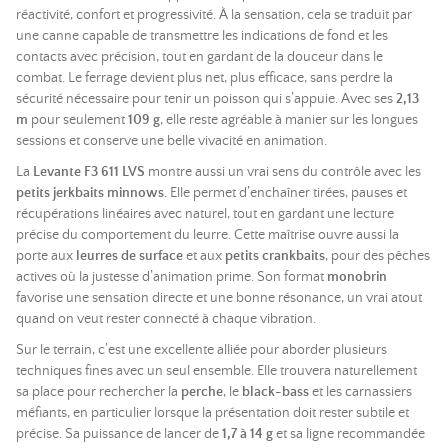
réactivité, confort et progressivité. À la sensation, cela se traduit par
une canne capable de transmettre les indications de fond et les
contacts avec précision, tout en gardant de la douceur dans le
combat. Le ferrage devient plus net, plus efficace, sans perdre la
sécurité nécessaire pour tenir un poisson qui s’appuie. Avec ses
2,13
m
pour seulement
109 g
, elle reste agréable à manier sur les longues
sessions et conserve une belle vivacité en animation.
La
Levante F3 611 LVS
montre aussi un vrai sens du contrôle avec les
petits jerkbaits minnows
. Elle permet d’enchaîner tirées, pauses et
récupérations linéaires avec naturel, tout en gardant une lecture
précise du comportement du leurre. Cette maîtrise ouvre aussi la
porte aux
leurres de surface
et aux
petits crankbaits
, pour des pêches
actives où la justesse d’animation prime. Son format
monobrin
favorise une sensation directe et une bonne résonance, un vrai atout
quand on veut rester connecté à chaque vibration.
Sur le terrain, c’est une excellente alliée pour aborder plusieurs
techniques fines avec un seul ensemble. Elle trouvera naturellement
sa place pour rechercher la
perche
, le
black-bass
et les carnassiers
méfiants, en particulier lorsque la présentation doit rester subtile et
précise. Sa puissance de lancer de
1,7 à 14 g
et sa ligne recommandée