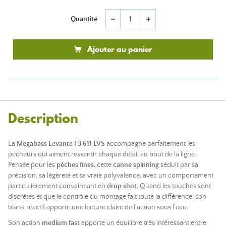
Quantité
remove
add
Ajouter au panier
Description
La
Megabass Levante F3 611 LVS
accompagne parfaitement les
pêcheurs qui aiment ressentir chaque détail au bout de la ligne.
Pensée pour les
pêches fines
, cette
canne spinning
séduit par sa
précision, sa légèreté et sa vraie polyvalence, avec un comportement
particulièrement convaincant en
drop shot
. Quand les touches sont
discrètes et que le contrôle du montage fait toute la différence, son
blank réactif apporte une lecture claire de l’action sous l’eau.
Son action
medium fast
apporte un équilibre très intéressant entre