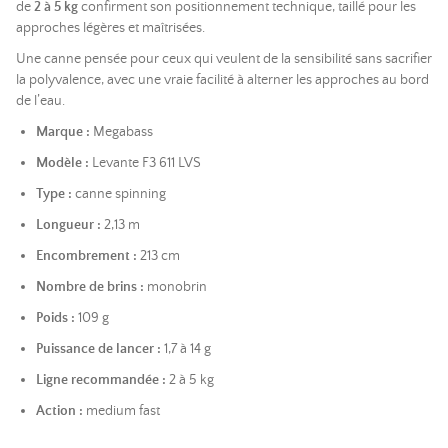
de
2 à 5 kg
confirment son positionnement technique, taillé pour les
approches légères et maîtrisées.
Une canne pensée pour ceux qui veulent de la sensibilité sans sacrifier
la polyvalence, avec une vraie facilité à alterner les approches au bord
de l’eau.
Marque :
Megabass
Modèle :
Levante F3 611 LVS
Type :
canne spinning
Longueur :
2,13 m
Encombrement :
213 cm
Nombre de brins :
monobrin
Poids :
109 g
Puissance de lancer :
1,7 à 14 g
Ligne recommandée :
2 à 5 kg
Action :
medium fast